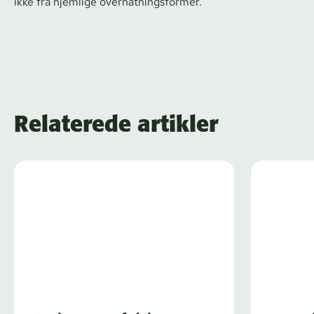
ikke fra hjemlige over­nat­nings­for­mer.
Relaterede artikler