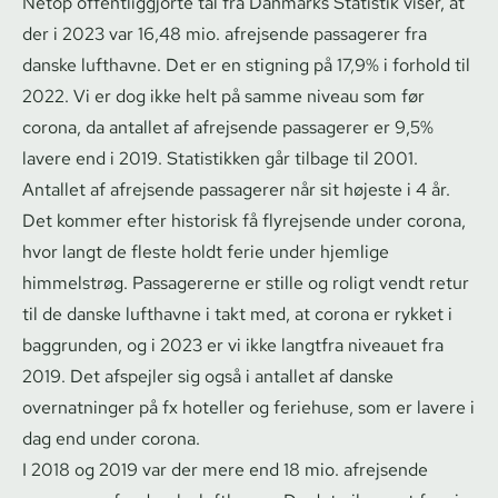
Netop of­fent­lig­gjor­te tal fra Danmarks Statistik viser, at
der i 2023 var 16,48 mio. afrejsende passagerer fra
danske lufthavne. Det er en stigning på 17,9% i forhold til
2022. Vi er dog ikke helt på samme niveau som før
corona, da antallet af afrejsende passagerer er 9,5%
lavere end i 2019. Statistikken går tilbage til 2001.
Antallet af afrejsende passagerer når sit højeste i 4 år.
Det kommer efter historisk få flyrejsende under corona,
hvor langt de fleste holdt ferie under hjemlige
himmelstrøg. Passagererne er stille og roligt vendt retur
til de danske lufthavne i takt med, at corona er rykket i
baggrunden, og i 2023 er vi ikke langtfra niveauet fra
2019. Det afspejler sig også i antallet af danske
overnatninger på fx hoteller og feriehuse, som er lavere i
dag end under corona.
I 2018 og 2019 var der mere end 18 mio. afrejsende