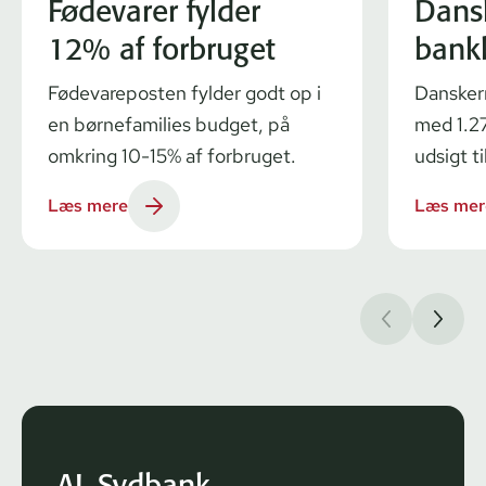
Fødevarer fylder
Dans
12% af forbruget
bank
Fødevareposten fylder godt op i
Dansker
en børnefamilies budget, på
med 1.27
omkring 10-15% af forbruget.
udsigt ti
Læs mere
Læs mer
AL Sydbank