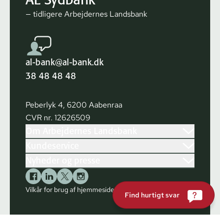
— tidligere Arbejdernes Landsbank
al-bank@al-bank.dk
38 48 48 48
Peberlyk 4, 6200 Aabenraa
CVR nr. 12626509
Om Arbejdernes Landsbank
Kundeservice
Nyheder og presse
Vilkår for brug af hjemmesiden
Cookies
Find hurtigt svar