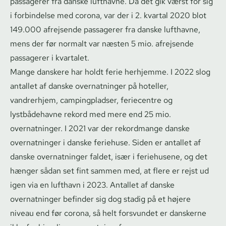
passagerer fra danske lufthavne. Da det gik værst for sig
i forbindelse med corona, var der i 2. kvartal 2020 blot
149.000 afrejsende passagerer fra danske lufthavne,
mens der før normalt var næsten 5 mio. afrejsende
passagerer i kvartalet.
Mange danskere har holdt ferie herhjemme. I 2022 slog
antallet af danske overnatninger på hoteller,
vandrerhjem, campingpladser, feriecentre og
lystbådehavne rekord med mere end 25 mio.
overnatninger. I 2021 var der rekordmange danske
overnatninger i danske feriehuse. Siden er antallet af
danske overnatninger faldet, især i feriehusene, og det
hænger sådan set fint sammen med, at flere er rejst ud
igen via en lufthavn i 2023. Antallet af danske
overnatninger befinder sig dog stadig på et højere
niveau end før corona, så helt forsvundet er danskerne