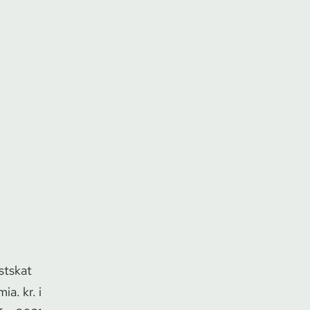
astskat
a. kr. i