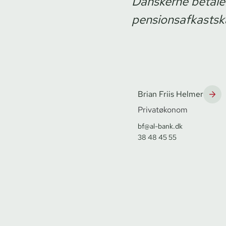
Danskerne betaler 
pensionsafkastsk
Brian Friis Helmer
Privatøkonom
bf@al-bank.dk
38 48 45 55