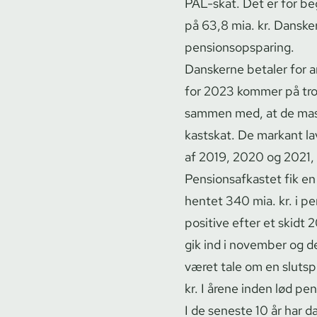
PAL-skat. Det er for b
på 63,8 mia. kr. Danske
pen­sions­op­spa­ring.
Danskerne betaler for an
for 2023 kommer på tro
sammen med, at de massi
kastskat. De markant la
af 2019, 2020 og 2021, h
Pen­sions­af­ka­stet fik
hentet 340 mia. kr. i pe
positive efter et skidt 2
gik ind i november og de
været tale om en slutspu
kr. I årene inden lød pen
I de seneste 10 år har d