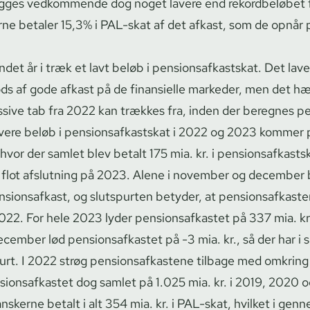
egges vedkommende dog noget lavere end rekordbeløbet 
rne betaler 15,3% i PAL-skat af det afkast, som de opnår 
det år i træk et lavt beløb i pen­sions­af­kastskat. Det lav
ds af gode afkast på de finansielle markeder, men det h
ve tab fra 2022 kan trækkes fra, inden der beregnes pen
vere beløb i pen­sions­af­kastskat i 2022 og 2023 kommer
vor der samlet blev betalt 175 mia. kr. i pen­sions­af­kasts
 en flot afslutning på 2023. Alene i november og december 
nsionsafkast, og slutspurten betyder, at pen­sions­af­ka­ste
022. For hele 2023 lyder pen­sions­af­ka­stet på 337 mia. kr
cember lød pen­sions­af­ka­stet på -3 mia. kr., så der har i
rt. I 2022 strøg pen­sions­af­ka­ste­ne tilbage med omkrin
­sions­af­ka­stet dog samlet på 1.025 mia. kr. i 2019, 2020 
anskerne betalt i alt 354 mia. kr. i PAL-skat, hvilket i gen