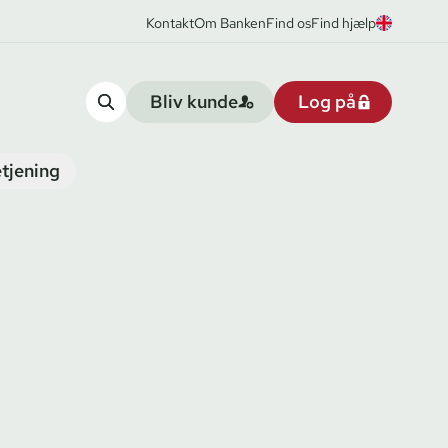
Kontakt
Om Banken
Find os
Find hjælp
Bliv kunde
Log på
tjening