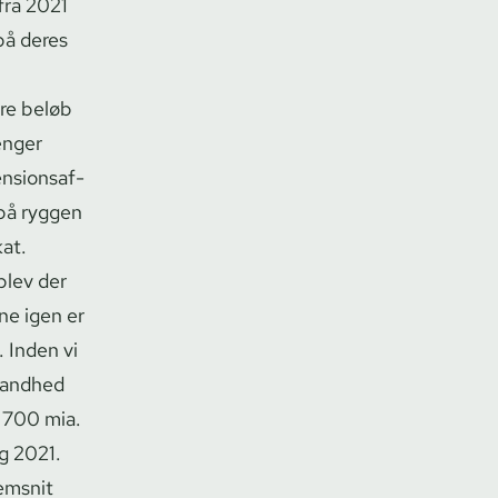
fra 2021
på deres
ere beløb
ænger
­sions­af­
 på ryggen
kat.
blev der
­ne igen er
. Inden vi
 sandhed
g 700 mia.
og 2021.
nemsnit