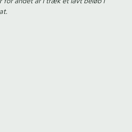
for andet år i træk et lavt beløb i
at.