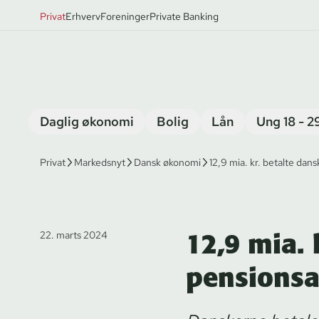
Privat
Erhverv
Foreninger
Private Banking
Daglig økonomi
Bolig
Lån
Ung 18 - 2
Privat
Markedsnyt
Dansk økonomi
12,9 mia. kr. betalte dan
12,9 mia. k
22. marts 2024
pensionsa