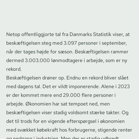
Netop of­fent­lig­gjor­te tal fra Danmarks Statistik viser, at
beskæftigelsen steg med 3.097 personer i september,
når der tages højde for sæson. Beskæftigelsen rammer
dermed 3.003.000 lønmodtagere i arbejde, som er ny
rekord.
Beskæftigelsen drøner op. Endnu en rekord bliver slået
med dagens tal. Det er vildt imponerende. Alene i 2023
er der kommet mere end 29.000 flere personer i
arbejde. Økonomien har sat tempoet ned, men
beskæftigelsen viser stadig voldsomt stærke takter. Og
det til trods for en vigende efterspørgsel i økonomien
med svækket købekraft hos forbrugerne, stigende renter
og nedgang i industrien. Men der er stadig udbredt