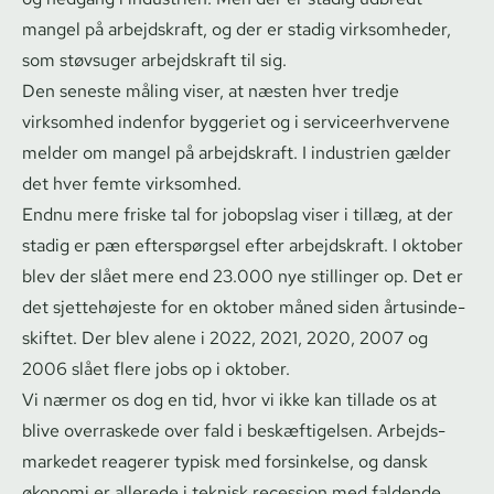
mangel på arbejdskraft, og der er stadig virksomheder,
som støvsuger arbejdskraft til sig.
Den seneste måling viser, at næsten hver tredje
virksomhed indenfor byggeriet og i ser­vi­ce­er­hver­ve­ne
melder om mangel på arbejdskraft. I industrien gælder
det hver femte virksomhed.
Endnu mere friske tal for jobopslag viser i tillæg, at der
stadig er pæn efterspørgsel efter arbejdskraft. I oktober
blev der slået mere end 23.000 nye stillinger op. Det er
det sjettehøjeste for en oktober måned siden årtu­sin­de­
skif­tet. Der blev alene i 2022, 2021, 2020, 2007 og
2006 slået flere jobs op i oktober.
Vi nærmer os dog en tid, hvor vi ikke kan tillade os at
blive overraskede over fald i beskæftigelsen. Ar­bejds­
mar­ke­det reagerer typisk med forsinkelse, og dansk
økonomi er allerede i teknisk recession med faldende