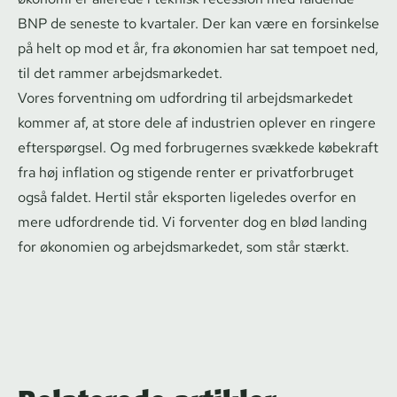
BNP de seneste to kvartaler. Der kan være en forsinkelse
på helt op mod et år, fra økonomien har sat tempoet ned,
til det rammer ar­bejds­mar­ke­det.
Vores forventning om udfordring til ar­bejds­mar­ke­det
kommer af, at store dele af industrien oplever en ringere
efterspørgsel. Og med forbrugernes svækkede købekraft
fra høj inflation og stigende renter er pri­vat­for­bru­get
også faldet. Hertil står eksporten ligeledes overfor en
mere udfordrende tid. Vi forventer dog en blød landing
for økonomien og ar­bejds­mar­ke­det, som står stærkt.