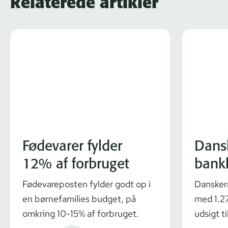
Relaterede artikler
Fødevarer fylder
Dans
12% af forbruget
bank
Fødevareposten fylder godt op i
Dansker
en børnefamilies budget, på
med 1.27
omkring 10-15% af forbruget.
udsigt ti