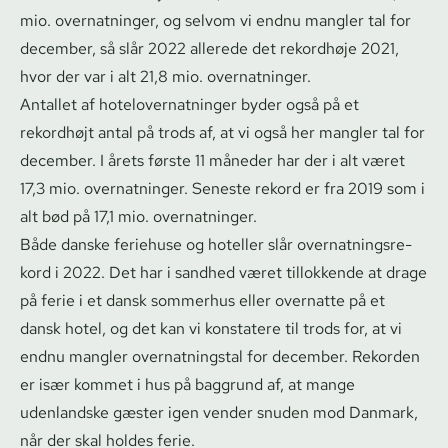
mio. overnatninger, og selvom vi endnu mangler tal for
december, så slår 2022 allerede det rekordhøje 2021,
hvor der var i alt 21,8 mio. overnatninger.
Antallet af ho­te­lover­nat­nin­ger byder også på et
rekordhøjt antal på trods af, at vi også her mangler tal for
december. I årets første 11 måneder har der i alt været
17,3 mio. overnatninger. Seneste rekord er fra 2019 som i
alt bød på 17,1 mio. overnatninger.
Både danske feriehuse og hoteller slår over­nat­nings­re­
kord i 2022. Det har i sandhed været tillokkende at drage
på ferie i et dansk sommerhus eller overnatte på et
dansk hotel, og det kan vi konstatere til trods for, at vi
endnu mangler over­nat­nings­tal for december. Rekorden
er især kommet i hus på baggrund af, at mange
udenlandske gæster igen vender snuden mod Danmark,
når der skal holdes ferie.