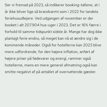
Ser vi fremad på 2023, så indikerer booking-tallene, at i
år ikke bliver lige så brandvarmt som i 2022 for landets
fe­ri­e­hus­ud­le­je­re. Ved udgangen af november er der
booket i alt 207.904 hus-uger i 2023. Det er 16% færre i
forhold til samme tidspunkt sidste år. Mange har dog ikke
planlagt ferie endnu, så meget kan nå at ændre sig i de
kommende måneder. Også for hotellerne kan 2023 blive
mere udfordrende, for den højere inflation, anført af
højere priser på fødevarer og energi, rammer også
hotellerne, mens en mere generel afmatning også kan
smitte negativt af på antallet af overnattende gæster.