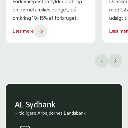
Fødevareposten fylder godt op i
Dansker
en børnefamilies budget, på
med 1.27
omkring 10-15% af forbruget.
udsigt ti
Læs mere
Læs mer
AL Sydbank
— tidligere Arbejdernes Landsbank