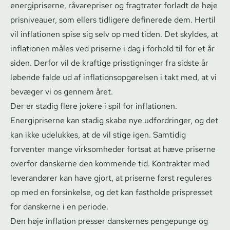
energipriserne, råvarepriser og fragtrater forladt de høje
prisniveauer, som ellers tidligere definerede dem. Hertil
vil inflationen spise sig selv op med tiden. Det skyldes, at
inflationen måles ved priserne i dag i forhold til for et år
siden. Derfor vil de kraftige prisstigninger fra sidste år
løbende falde ud af in­f­la­tions­op­gø­rel­sen i takt med, at vi
bevæger vi os gennem året.
Der er stadig flere jokere i spil for inflationen.
Energipriserne kan stadig skabe nye udfordringer, og det
kan ikke udelukkes, at de vil stige igen. Samtidig
forventer mange virksomheder fortsat at hæve priserne
overfor danskerne den kommende tid. Kontrakter med
leverandører kan have gjort, at priserne først reguleres
op med en forsinkelse, og det kan fastholde prispresset
for danskerne i en periode.
Den høje inflation presser danskernes pengepunge og