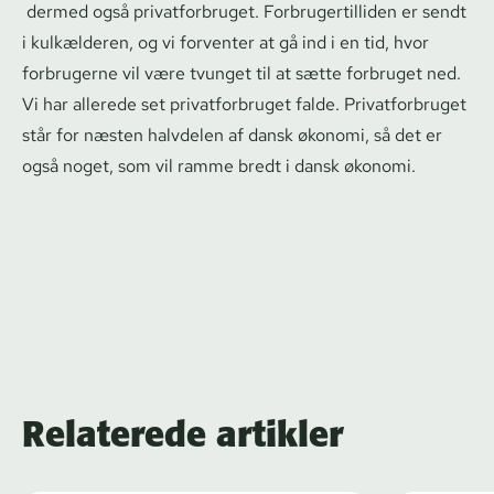
dermed også pri­vat­for­bru­get. For­bru­ger­til­li­den er sendt
i kulkælderen, og vi forventer at gå ind i en tid, hvor
forbrugerne vil være tvunget til at sætte forbruget ned.
Vi har allerede set pri­vat­for­bru­get falde. Pri­vat­for­bru­get
står for næsten halvdelen af dansk økonomi, så det er
også noget, som vil ramme bredt i dansk økonomi.
Relaterede artikler