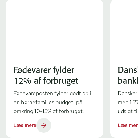
Fødevarer fylder
Dans
12% af forbruget
bank
Fødevareposten fylder godt op i
Dansker
en børnefamilies budget, på
med 1.27
omkring 10-15% af forbruget.
udsigt ti
Læs mere
Læs mer