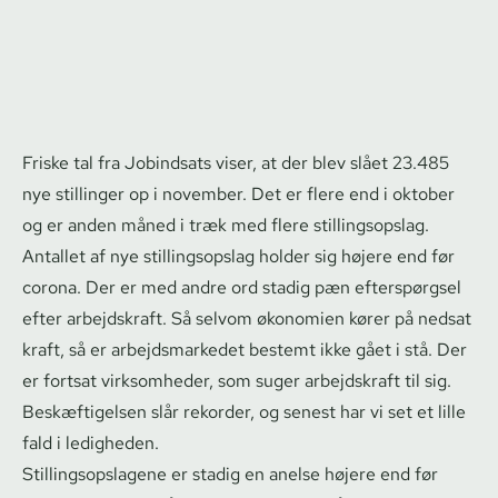
Friske tal fra Jobindsats viser, at der blev slået 23.485
nye stillinger op i november. Det er flere end i oktober
og er anden måned i træk med flere stil­lings­op­slag.
Antallet af nye stil­lings­op­slag holder sig højere end før
corona. Der er med andre ord stadig pæn efterspørgsel
efter arbejdskraft. Så selvom økonomien kører på nedsat
kraft, så er ar­bejds­mar­ke­det bestemt ikke gået i stå. Der
er fortsat virksomheder, som suger arbejdskraft til sig.
Beskæftigelsen slår rekorder, og senest har vi set et lille
fald i ledigheden.
Stil­lings­op­sla­ge­ne er stadig en anelse højere end før