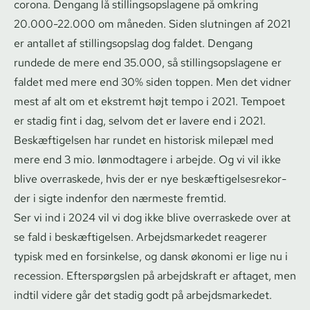
corona. Dengang lå stil­lings­op­sla­ge­ne på omkring
20.000-22.000 om måneden. Siden slutningen af 2021
er antallet af stil­lings­op­slag dog faldet. Dengang
rundede de mere end 35.000, så stil­lings­op­sla­ge­ne er
faldet med mere end 30% siden toppen. Men det vidner
mest af alt om et ekstremt højt tempo i 2021. Tempoet
er stadig fint i dag, selvom det er lavere end i 2021.
Beskæftigelsen har rundet en historisk milepæl med
mere end 3 mio. lønmodtagere i arbejde. Og vi vil ikke
blive overraskede, hvis der er nye be­skæf­ti­gel­ses­re­kor­
der i sigte indenfor den nærmeste fremtid.
Ser vi ind i 2024 vil vi dog ikke blive overraskede over at
se fald i beskæftigelsen. Ar­bejds­mar­ke­det reagerer
typisk med en forsinkelse, og dansk økonomi er lige nu i
recession. Efterspørgslen på arbejdskraft er aftaget, men
indtil videre går det stadig godt på ar­bejds­mar­ke­det.