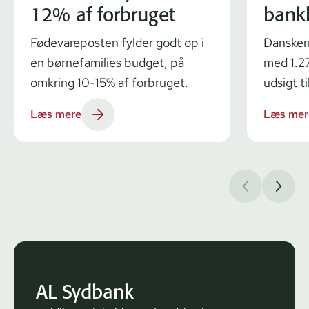
12% af forbruget
bank
Fødevareposten fylder godt op i
Dansker
en børnefamilies budget, på
med 1.27
omkring 10-15% af forbruget.
udsigt ti
Læs mere
Læs mer
AL Sydbank