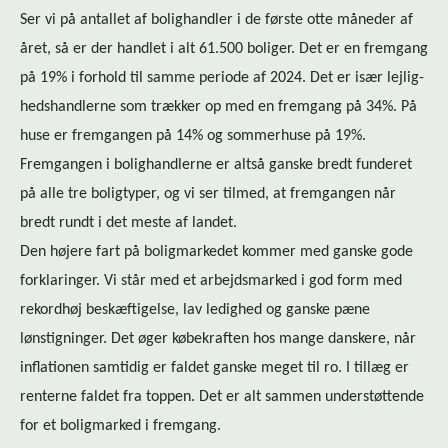
Ser vi på antallet af bolighandler i de første otte måneder af
året, så er der handlet i alt 61.500 boliger. Det er en fremgang
på 19% i forhold til samme periode af 2024. Det er især lej­lig­
heds­hand­ler­ne som trækker op med en fremgang på 34%. På
huse er fremgangen på 14% og sommerhuse på 19%.
Fremgangen i bolighandlerne er altså ganske bredt funderet
på alle tre boligtyper, og vi ser tilmed, at fremgangen når
bredt rundt i det meste af landet.
Den højere fart på boligmarkedet kommer med ganske gode
forklaringer. Vi står med et arbejdsmarked i god form med
rekordhøj beskæftigelse, lav ledighed og ganske pæne
lønstigninger. Det øger købekraften hos mange danskere, når
inflationen samtidig er faldet ganske meget til ro. I tillæg er
renterne faldet fra toppen. Det er alt sammen understøttende
for et boligmarked i fremgang.