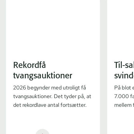
Rekordfå
Til-s
tvangsauktioner
svind
2026 begynder med utroligt få
På blot 
tvangsauktioner. Det tyder på, at
7.000 fæ
det rekordlave antal fortsætter.
mellem f