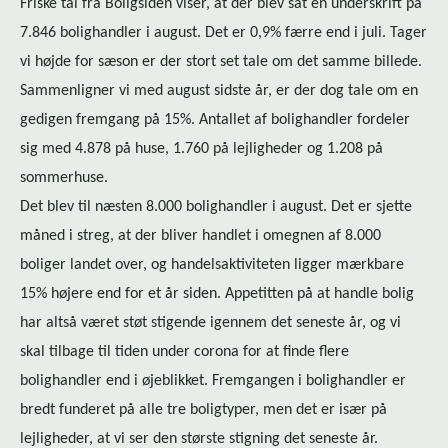
Friske tal fra Boligsiden viser, at der blev sat en underskrift på
7.846 bolighandler i august. Det er 0,9% færre end i juli. Tager
vi højde for sæson er der stort set tale om det samme billede.
Sammenligner vi med august sidste år, er der dog tale om en
gedigen fremgang på 15%. Antallet af bolighandler fordeler
sig med 4.878 på huse, 1.760 på lejligheder og 1.208 på
sommerhuse.
Det blev til næsten 8.000 bolighandler i august. Det er sjette
måned i streg, at der bliver handlet i omegnen af 8.000
boliger landet over, og han­del­sak­ti­vi­te­ten ligger mærkbare
15% højere end for et år siden. Appetitten på at handle bolig
har altså været støt stigende igennem det seneste år, og vi
skal tilbage til tiden under corona for at finde flere
bolighandler end i øjeblikket. Fremgangen i bolighandler er
bredt funderet på alle tre boligtyper, men det er især på
lejligheder, at vi ser den største stigning det seneste år.