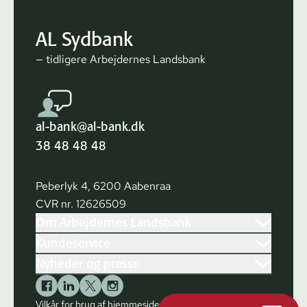
AL Sydbank
— tidligere Arbejdernes Landsbank
al-bank@al-bank.dk
38 48 48 48
Peberlyk 4, 6200 Aabenraa
CVR nr. 12626509
Om Arbejdernes Landsbank
Kundeservice
Nyheder og presse
Vilkår for brug af hjemmesiden
Cookies