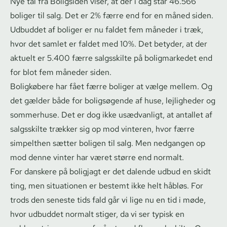
Nye tal fra Boligsiden viser, at der i dag står 46.566
boliger til salg. Det er 2% færre end for en måned siden.
Udbuddet af boliger er nu faldet fem måneder i træk,
hvor det samlet er faldet med 10%. Det betyder, at der
aktuelt er 5.400 færre salgsskilte på boligmarkedet end
for blot fem måneder siden.
Boligkøbere har fået færre boliger at vælge mellem. Og
det gælder både for boligsøgende af huse, lejligheder og
sommerhuse. Det er dog ikke usædvanligt, at antallet af
salgsskilte trækker sig op mod vinteren, hvor færre
simpelthen sætter boligen til salg. Men nedgangen op
mod denne vinter har været større end normalt.
For danskere på boligjagt er det dalende udbud en skidt
ting, men situationen er bestemt ikke helt håbløs. For
trods den seneste tids fald går vi lige nu en tid i møde,
hvor udbuddet normalt stiger, da vi ser typisk en