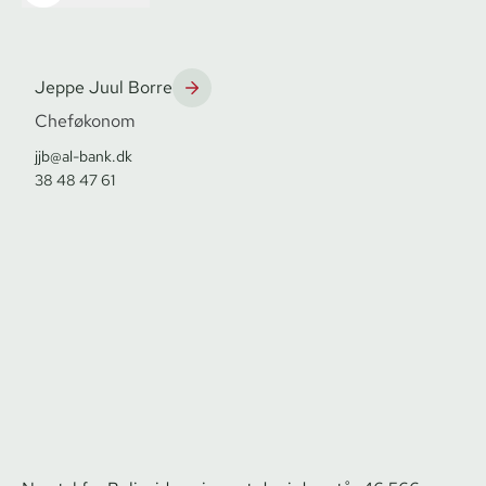
Jeppe Juul Borre
Cheføkonom
jjb@al-bank.dk
38 48 47 61