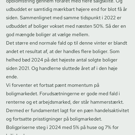
opblomstring gennem foråret med flere salgskilte. Og
udbuddet er samtidig mærkbart højere end for blot få år
siden. Sammenlignet med samme tidspunkt i 2022 er
udbuddet af boliger vokset med næsten 50%. Så der en
god mængde boliger at vælge mellem.
Det større end normale fald op til denne vinter er blandt
andet et resultat af, at der handles flere boliger. Som
helhed bød 2024 på det højeste antal solgte boliger
siden 2021. Og handlerne sluttede året af i den høje
ende.
Vi forventer et fortsat pænt momentum på
boligmarkedet. For­ud­sæt­nin­ger­ne er gode med fald i
renterne og et arbejdsmarked, der står hammerstærkt.
Dermed er fundamentet lagt for en pæn han­del­sak­ti­vi­tet
og fortsatte prisstigninger på boligmarkedet.
Boligpriserne steg i 2024 med 5% på huse og 7% for