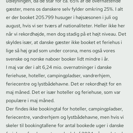
ud­lej­nin­gen, da de står for ca. 65% af de overnattende
gæster, mens os danskere selv fylder omkring 25%. I alt
er der booket 205.799 husuger i højsæsonen i juli og
august, hvis vi ser tværs af nationaliteter. Heller ikke her
når vi rekordhøjde, men dog stadig på et højt niveau. Det
skyldes især, at danske gæster ikke booket et feriehus i
lige så høj grad som under corona, mens også vores
svenske og norske naboer booker lidt mindre i år.
I maj var der i alt 6,24 mio. overnatninger i danske
feriehuse, hoteller, campingpladser, vandrerhjem,
feriecentre og lystbådehavne. Det er rekordhøjt for en
maj måned. Det er især hoteller og feriehuse, som var
populære i maj måned.
Der findes ikke bookingtal for hoteller, campingpladser,
feriecentre, vandrerhjem og lystbådehavne, men hvis vi
skeler til bookingtallene for antal bookede uger i danske