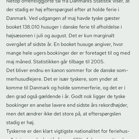
Netop of­fent­lig­gjor­te tal fra Danmarks Statistik viser, at
der stadig er høj efterspørgsel efter at holde ferie i
Danmark. Ved udgangen af maj havde tyske gæster
booket 138.010 husuger i danske ferie til afholdelse i
højsæsonen i juli og august. Det er kun marginalt
overgået af sidste år. En booket husuge angiver, hvor
mange hele ugers bookinger der er foretaget til og med
maj måned. Statistikken går tilbage til 2005.
Det bliver endnu en kanon sommer for de danske som­
mer­hus­ud­le­je­re. Det er især tyskere, som ynder at
komme til Danmark og holde sommerferie, og det er i
den grad også gældende i år. Godt nok ligger de tyske
bookinger en anelse lavere end sidste års rekordhøjder,
men det ændrer ikke det store på, at efterspørgslen
stadig er høj.
Tyskerne er den klart vigtigste nationalitet for fe­ri­e­hus­