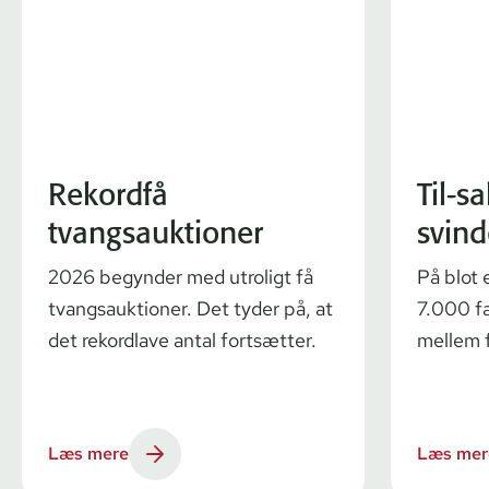
Rekordfå
Til-s
tvangsauktioner
svind
2026 begynder med utroligt få
På blot 
tvangsauktioner. Det tyder på, at
7.000 fæ
det rekordlave antal fortsætter.
mellem f
Læs mere
Læs mer