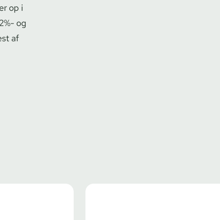
er op i
 2%- og
st af