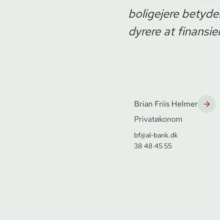
boligejere betyder
dyrere at finansie
Brian Friis Helmer
Privatøkonom
bf@al-bank.dk
38 48 45 55