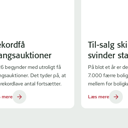
kordfå
Til-salg sk
angsauktioner
svinder st
6 begynder med utroligt få
På blot et år er 
ngsauktioner. Det tyder på, at
7.000 færre bolig
 rekordlave antal fortsætter.
mellem for bolig
 mere
Læs mere