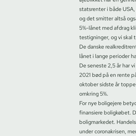
statsrenter i både USA
og det smitter altså også 
5%-lånet med afdrag kli
testig­nin­ger, og vi ska
De danske re­al­kre­di­tre
lånet i lange perioder h
De seneste 2,5 år har vi 
2021 bød på en rente på
oktober sidste år toppe
omkring 5%.
For nye boligejere betyd
finansiere boligkøbet. 
boligmarkedet. Han­del­sa
under coronakrisen, men