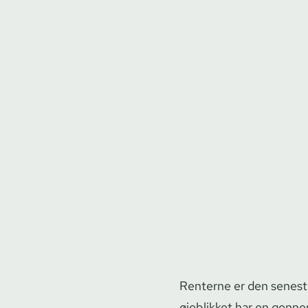
Renterne er den seneste
øjeblikket har en genne