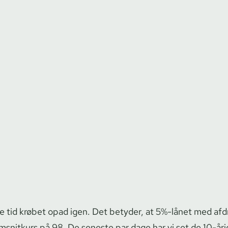
 tid krøbet opad igen. Det betyder, at 5%-lånet med afdr
msnitkurs på 98. De seneste par dage har vi set de 10-år