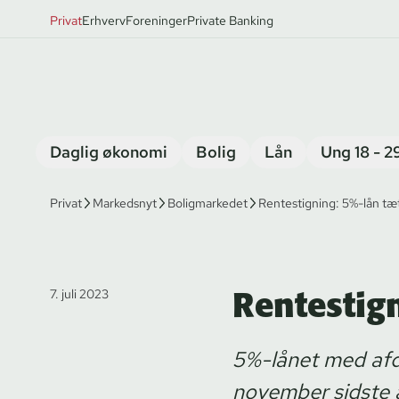
Privat
Erhverv
Foreninger
Private Banking
Daglig økonomi
Bolig
Lån
Ung 18 - 2
Privat
Markedsnyt
Boligmarkedet
Rentestigning: 5%-lån tæ
Rentestig
7. juli 2023
5%-lånet med afdra
november sidste å