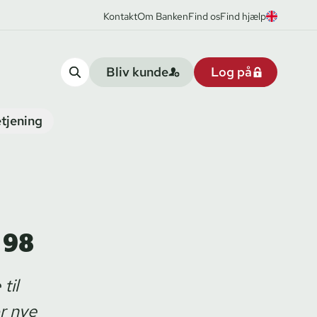
Kontakt
Om Banken
Find os
Find hjælp
Bliv kunde
Log på
tjening
 98
til
or nye