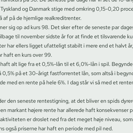
, Tyskland og Danmark stige med omkring 0,15-0,20 proc
af på de hjemlige re­al­kre­di­tren­ter.
ner sig op ad kurs 98. Det sker efter de seneste par dage
l tilbage til november sidste år for at finde et tilsvarende k
n­ter har ellers ligget ufatteligt stabilt i mere end et halvt å
ar haft en kurs over 99.
haft alt lige fra et 0,5%-lån til et 6,0%-lån i spil. Begynd
 0,5% på et 30-årigt fastforrentet lån, som altså i begyn
de med en rente på hele 6%. I dag står vi så med et rente
er den seneste rentestigning, at det bliver en spids dyrer
Den markant højere rente har allerede haft konsekvenser 
k­ti­vi­te­ten er droslet ned fra det meget høje niveau, som
s også priserne har haft en periode med pil ned.