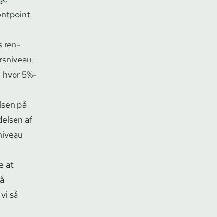
entpoint,
s ren­
ursniveau.
r, hvor 5%-
elsen på
delsen af
niveau
e at
på
 vi så