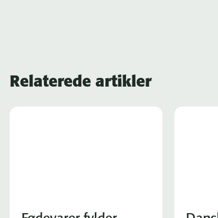
Relaterede artikler
Fødevarer fylder
Dans