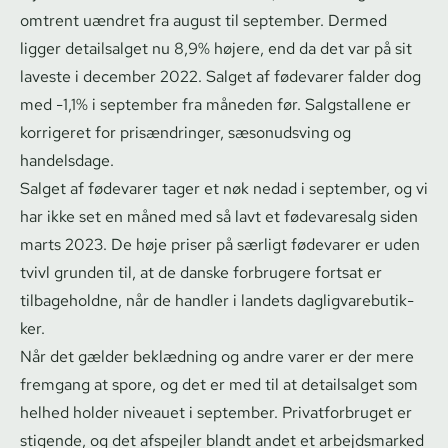
omtrent uændret fra august til september. Dermed
ligger detailsalget nu 8,9% højere, end da det var på sit
laveste i december 2022. Salget af fødevarer falder dog
med -1,1% i september fra måneden før. Salgstallene er
korrigeret for prisændringer, sæsonudsving og
handelsdage.
Salget af fødevarer tager et nøk nedad i september, og vi
har ikke set en måned med så lavt et fødevaresalg siden
marts 2023. De høje priser på særligt fødevarer er uden
tvivl grunden til, at de danske forbrugere fortsat er
tilbageholdne, når de handler i landets dag­lig­va­re­bu­tik­
ker.
Når det gælder beklædning og andre varer er der mere
fremgang at spore, og det er med til at detailsalget som
helhed holder niveauet i september. Pri­vat­for­bru­get er
stigende, og det afspejler blandt andet et arbejdsmarked