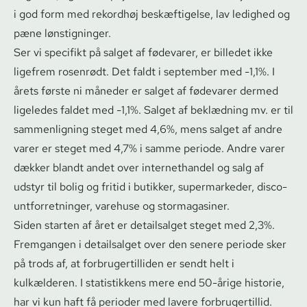
i god form med rekordhøj beskæftigelse, lav ledighed og
pæne lønstigninger.
Ser vi specifikt på salget af fødevarer, er billedet ikke
ligefrem rosenrødt. Det faldt i september med -1,1%. I
årets første ni måneder er salget af fødevarer dermed
ligeledes faldet med -1,1%. Salget af beklædning mv. er til
sammenligning steget med 4,6%, mens salget af andre
varer er steget med 4,7% i samme periode. Andre varer
dækker blandt andet over internethandel og salg af
udstyr til bolig og fritid i butikker, supermarkeder, di­sco­
unt­for­ret­nin­ger, varehuse og stormagasiner.
Siden starten af året er detailsalget steget med 2,3%.
Fremgangen i detailsalget over den senere periode sker
på trods af, at for­bru­ger­til­li­den er sendt helt i
kulkælderen. I statistikkens mere end 50-årige historie,
har vi kun haft få perioder med lavere for­bru­ger­til­lid.