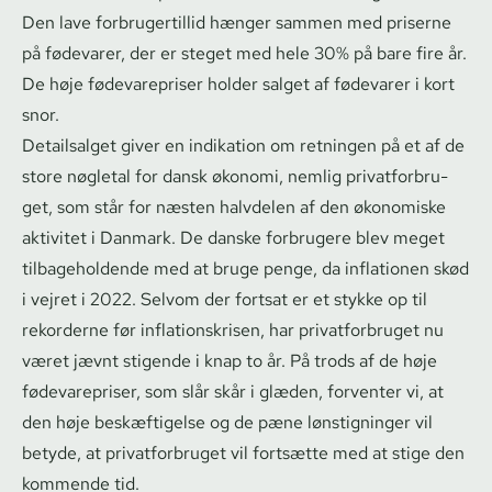
Den lave for­bru­ger­til­lid hænger sammen med priserne
på fødevarer, der er steget med hele 30% på bare fire år.
De høje fødevarepriser holder salget af fødevarer i kort
snor.
Detailsalget giver en indikation om retningen på et af de
store nøgletal for dansk økonomi, nemlig pri­vat­for­bru­
get, som står for næsten halvdelen af den økonomiske
aktivitet i Danmark. De danske forbrugere blev meget
til­ba­ge­hol­den­de med at bruge penge, da inflationen skød
i vejret i 2022. Selvom der fortsat er et stykke op til
rekorderne før in­f­la­tions­kri­sen, har pri­vat­for­bru­get nu
været jævnt stigende i knap to år. På trods af de høje
fødevarepriser, som slår skår i glæden, forventer vi, at
den høje beskæftigelse og de pæne lønstigninger vil
betyde, at pri­vat­for­bru­get vil fortsætte med at stige den
kommende tid.