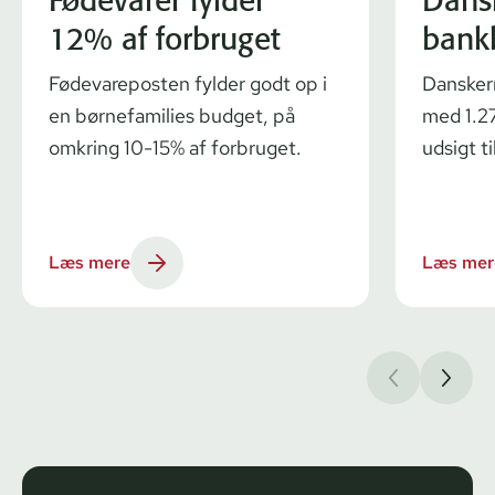
12% af forbruget
bank
Fødevareposten fylder godt op i
Dansker
en børnefamilies budget, på
med 1.27
omkring 10-15% af forbruget.
udsigt ti
Læs mere
Læs mer