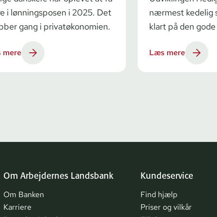
e i lønningsposen i 2025. Det
nærmest kedelig s
bber gang i privatøkonomien.
klart på den god
 mere
Læs mere
Om Arbejdernes Landsbank
Kundeservice
Om Banken
Find hjælp
Karriere
Priser og vilkår