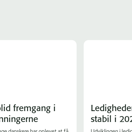
lid fremgang i
Ledighede
nningerne
stabil i 20
ge danskere har oplevet at få
Udviklingen i led