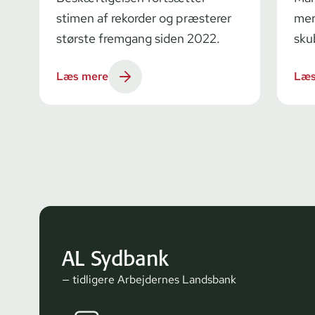
stimen af rekorder og præsterer
mer
største fremgang siden 2022.
sku
Læs mere
Læs
AL Sydbank
— tidligere Arbejdernes Landsbank