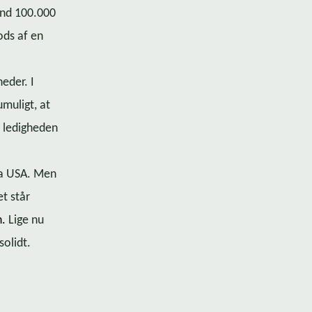
 end 100.000
ods af en
eder. I
umuligt, at
e ledigheden
fra USA. Men
t står
n.
Lige nu
solidt.