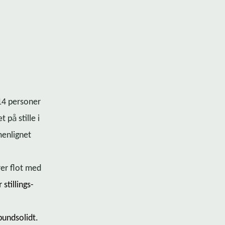
314 personer
å
æt p
stille i
menlignet
rer flot med
stil­lings­
å
bundsolidt.