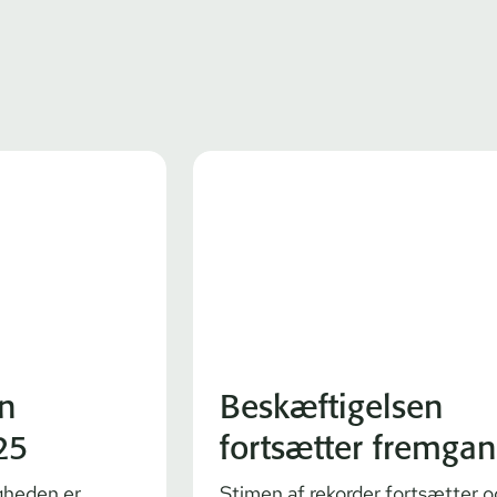
n
Beskæftigelsen
25
fortsætter fremga
igheden er
Stimen af rekorder fortsætter o