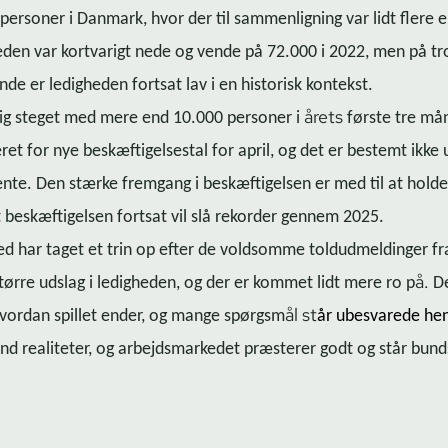
 personer i Danmark, hvor der til sammenligning var lidt flere
eden var kortvarigt nede og vende på 72.000 i 2022, men på tr
nde er ledigheden fortsat lav i en historisk kontekst.
årets
big steget med mere end 10.000 personer i
første tre mån
t for nye be­skæf­ti­gel­ses­tal for april, og det er bestemt ikke 
ente. Den stærke fremgang i beskæftigelsen er med til at hold
 at beskæftigelsen fortsat vil slå rekorder gennem 2025.
 har taget et trin op efter de voldsomme tol­dud­mel­din­ger 
å.
 større udslag i ledigheden, og der er kommet lidt mere ro p
De
ål st
 hvordan spillet ender, og mange spørgsm
år ubesvarede he
end realiteter, og ar­bejds­mar­ke­det præsterer godt og står bund