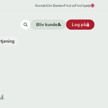
Kontakt
Om Banken
Find os
Find hjælp
Bliv kunde
Log på
tjening
å.