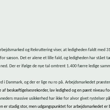
 Arbejdsmarked og Rekruttering viser, at ledigheden faldt med 
 for sæson. Det er alene et lille fald, og ledigheden har stået t
l ned. Der er ifølge de nye tal omtrent 1.400 færre ledige sam
ed i Danmark, og der er lige nu ro på. Ar­bejds­mar­ke­det præste
af be­skæf­ti­gel­ses­re­kor­der, lav ledighed og en pænt niveau for 
eders massive usikkerhed har ikke for alvor givet rystelser p
 er stadig stor, men udgangspunktet for ar­bejds­mar­ke­det er 