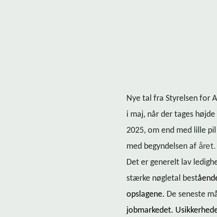
Nye tal fra Styrelsen for
i maj, når der tages højde
2025, om end med lille pi
året.
med begyndelsen af
Det er generelt lav ledigh
stærke nøgletal best
ående 
op­sla­ge­ne.
De seneste mån
jobmarkedet. Usikkerheden