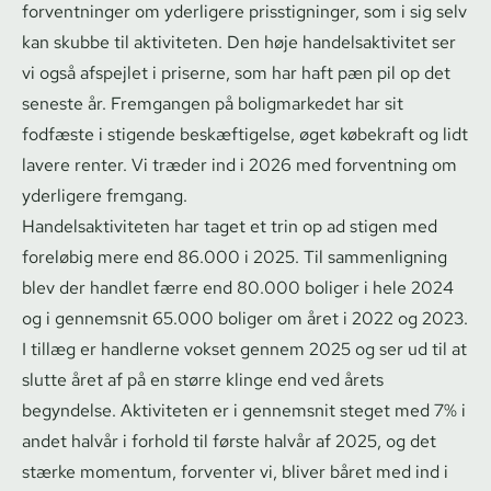
forventninger om yderligere prisstigninger, som i sig selv
kan skubbe til aktiviteten. Den høje han­del­sak­ti­vi­tet ser
vi også afspejlet i priserne, som har haft pæn pil op det
seneste år. Fremgangen på boligmarkedet har sit
fodfæste i stigende beskæftigelse, øget købekraft og lidt
lavere renter. Vi træder ind i 2026 med forventning om
yderligere fremgang.
Han­del­sak­ti­vi­te­ten har taget et trin op ad stigen med
foreløbig mere end 86.000 i 2025. Til sammenligning
blev der handlet færre end 80.000 boliger i hele 2024
og i gennemsnit 65.000 boliger om året i 2022 og 2023.
I tillæg er handlerne vokset gennem 2025 og ser ud til at
slutte året af på en større klinge end ved årets
begyndelse. Aktiviteten er i gennemsnit steget med 7% i
andet halvår i forhold til første halvår af 2025, og det
stærke momentum, forventer vi, bliver båret med ind i