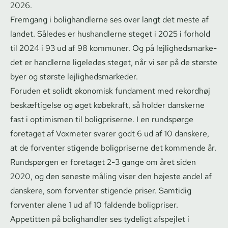
2026.
Fremgang i bolighandlerne ses over langt det meste af
landet. Således er hushandlerne steget i 2025 i forhold
til 2024 i 93 ud af 98 kommuner. Og på lej­lig­heds­mar­ke­
det er handlerne ligeledes steget, når vi ser på de største
byer og største lej­lig­heds­mar­ke­der.
Foruden et solidt økonomisk fundament med rekordhøj
beskæftigelse og øget købekraft, så holder danskerne
fast i optimismen til boligpriserne. I en rundspørge
foretaget af Voxmeter svarer godt 6 ud af 10 danskere,
at de forventer stigende boligpriserne det kommende år.
Rundspørgen er foretaget 2-3 gange om året siden
2020, og den seneste måling viser den højeste andel af
danskere, som forventer stigende priser. Samtidig
forventer alene 1 ud af 10 faldende boligpriser.
Appetitten på bolighandler ses tydeligt afspejlet i