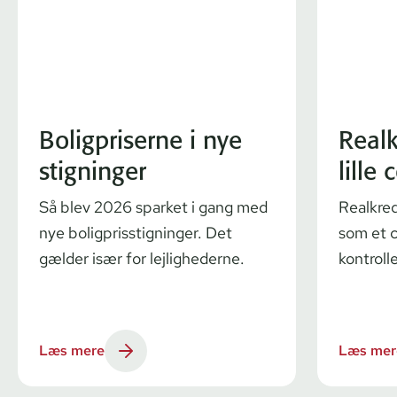
Boligpriserne i nye
Realk
stigninger
lille
Så blev 2026 sparket i gang med
Realkred
nye boligprisstigninger. Det
som et 
gælder især for lejlighederne.
kontroll
Læs mere
Læs mer