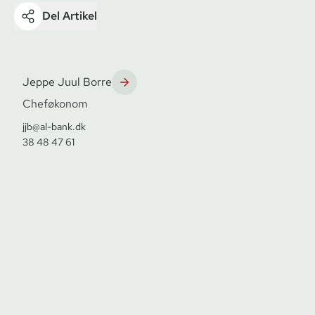
Del Artikel
Jeppe Juul Borre
Cheføkonom
jjb@al-bank.dk
38 48 47 61