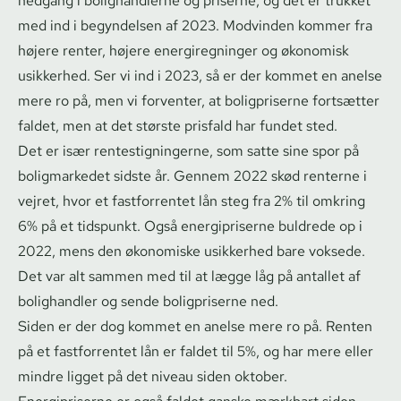
nedgang i bolighandlerne og priserne, og det er trukket
med ind i begyndelsen af 2023. Modvinden kommer fra
højere renter, højere ener­gi­reg­nin­ger og økonomisk
usikkerhed. Ser vi ind i 2023, så er der kommet en anelse
mere ro på, men vi forventer, at boligpriserne fortsætter
faldet, men at det største prisfald har fundet sted.
Det er især ren­testig­nin­ger­ne, som satte sine spor på
boligmarkedet sidste år. Gennem 2022 skød renterne i
vejret, hvor et fastforrentet lån steg fra 2% til omkring
6% på et tidspunkt. Også energipriserne buldrede op i
2022, mens den økonomiske usikkerhed bare voksede.
Det var alt sammen med til at lægge låg på antallet af
bolighandler og sende boligpriserne ned.
Siden er der dog kommet en anelse mere ro på. Renten
på et fastforrentet lån er faldet til 5%, og har mere eller
mindre ligget på det niveau siden oktober.