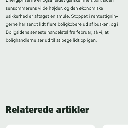
Energipriserne er også faldet ganske mærkbart siden
sensommerens vilde højder, og den økonomiske
usikkerhed er aftaget en smule. Stoppet i ren­testig­nin­
ger­ne har sendt lidt flere boligkøbere ud af busken, og i
Boligsidens seneste handelstal fra februar, så vi, at
bolighandlerne ser ud til at pege lidt op igen.
Relaterede artikler