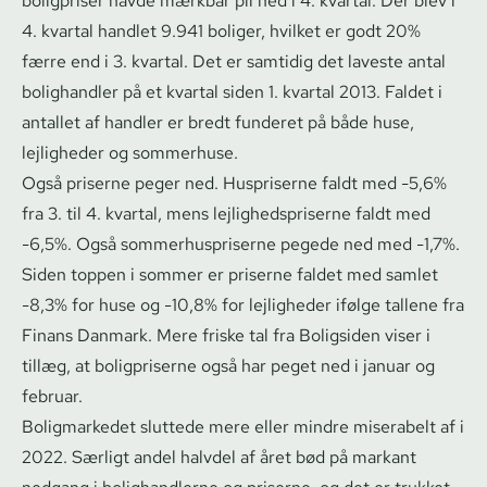
boligpriser havde mærkbar pil ned i 4. kvartal. Der blev i
4. kvartal handlet 9.941 boliger, hvilket er godt 20%
færre end i 3. kvartal. Det er samtidig det laveste antal
bolighandler på et kvartal siden 1. kvartal 2013. Faldet i
antallet af handler er bredt funderet på både huse,
lejligheder og sommerhuse.
Også priserne peger ned. Huspriserne faldt med -5,6%
fra 3. til 4. kvartal, mens lej­lig­heds­pri­ser­ne faldt med
-6,5%. Også som­mer­huspri­ser­ne pegede ned med -1,7%.
Siden toppen i sommer er priserne faldet med samlet
-8,3% for huse og -10,8% for lejligheder ifølge tallene fra
Finans Danmark. Mere friske tal fra Boligsiden viser i
tillæg, at boligpriserne også har peget ned i januar og
februar.
Boligmarkedet sluttede mere eller mindre miserabelt af i
2022. Særligt andel halvdel af året bød på markant