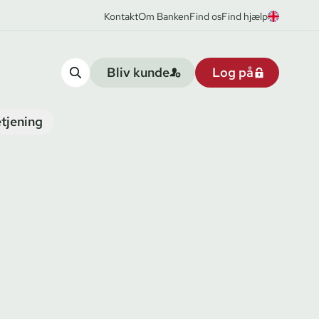
Kontakt
Om Banken
Find os
Find hjælp
Bliv kunde
Log på
tjening