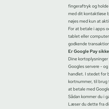
fingeraftryk og holde d
med dit kontaktløse b
nøjes med kun at akt
For at betale i apps 
tablet eller compute
godkende transaktio
Er Google Pay sikke
Dine kor­top­lys­nin­g
Googles servere - og 
handlet. I stedet for 
kortnummer, til brug 
at betale med Google
Sådan kommer du i g
Læser du dette fra d