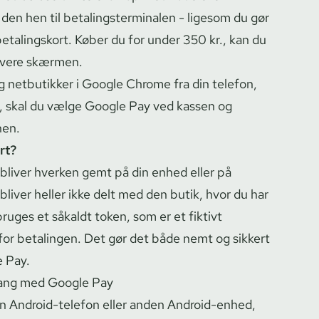
en hen til be­ta­lings­ter­mi­na­len - ligesom du gør
etalingskort. Køber du for under 350 kr., kan du
ivere skærmen.
og netbutikker i Google Chrome fra din telefon,
r, skal du vælge Google Pay ved kassen og
nen.
rt?
er bliver hverken gemt på din enhed eller på
bliver heller ikke delt med den butik, hvor du har
bruges et såkaldt token, som er et fiktivt
for betalingen. Det gør det både nemt og sikkert
 Pay.
ang med Google Pay
in Android-telefon eller anden Android-enhed,