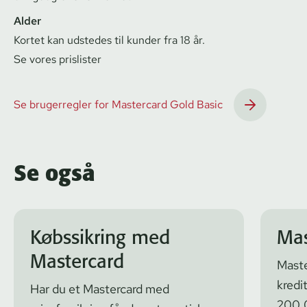
Alder
Kortet kan udstedes til kunder fra 18 år.
Se vores prislister
Se brugerregler for Mastercard Gold Basic
Se også
Købssikring med
Mas
Mastercard
Maste
kredi
Har du et Mastercard med
200.0