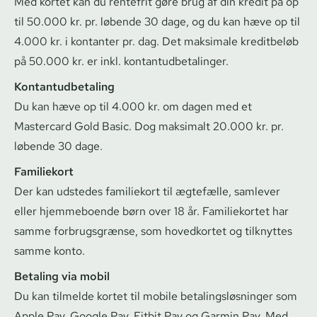
Med kortet kan du rentefrit gøre brug af din kredit på op
til 50.000 kr. pr. løbende 30 dage, og du kan hæve op til
4.000 kr. i kontanter pr. dag. Det maksimale kreditbeløb
på 50.000 kr. er inkl. kon­tan­tud­be­ta­lin­ger.
Kon­tan­tud­be­ta­ling
Du kan hæve op til 4.000 kr. om dagen med et
Mastercard Gold Basic. Dog maksimalt 20.000 kr. pr.
løbende 30 dage.
Familiekort
Der kan udstedes familiekort til ægtefælle, samlever
eller hjemmeboende børn over 18 år. Familiekortet har
samme forbrugsgrænse, som hovedkortet og tilknyttes
samme konto.
Betaling via mobil
Du kan tilmelde kortet til mobile be­ta­lings­løs­nin­ger som
Apple Pay, Google Pay, Fitbit Pay og Garmin Pay. Med