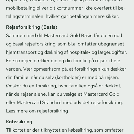
mobilbetaling bliver dit kortnummer ikke overført til be­
ta­lings­ter­mi­na­len, hvilket gør betalingen mere sikker.
Rej­se­for­sik­ring (Basis)
Sammen med dit Mastercard Gold Basic får du en god
og basal
rej­se­for­sik­ring
, som bl.a. omfatter ubegrænset
hjemtransport og dækning af hospitals- og lægeudgifter.
Forsikringen dækker dig og din familie på rejser i hele
verden. Vær opmærksom på, at forsikringen kun dækker
din familie, når du selv (kortholder) er med på rejsen.
Ønsker du en forsikring, hvor familien også er dækket,
når de rejser alene, kan du vælge et Mastercard Gold
eller Mastercard Standard med udvidet rej­se­for­sik­ring.
Læs mere om rej­se­for­sik­ring
Købssikring
Til kortet er der tilknyttet en købssikring
, som omfatter