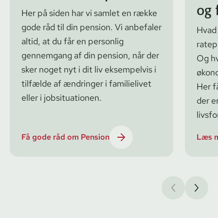
og 
Her på siden har vi samlet en række
gode råd til din pension. Vi anbefaler
Hvad 
altid, at du får en personlig
ratep
gennemgang af din pension, når der
Og hv
sker noget nyt i dit liv eksempelvis i
økono
tilfælde af ændringer i familielivet
Her f
eller i jobsituationen.
der e
livsfo
Få gode råd om Pension
Læs m