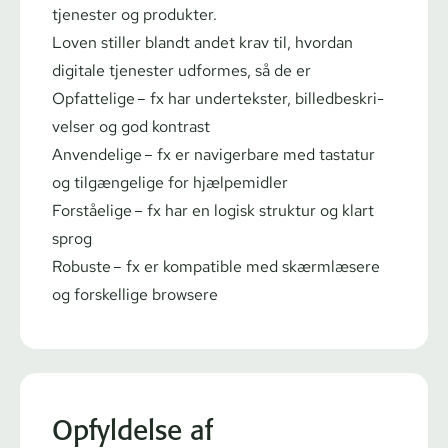
tjenester og produkter.
Loven stiller blandt andet krav til, hvordan
digitale tjenester udformes, så de er
Opfattelige – fx
har
undertekster, bil­led­be­skri­
vel­ser og god kontrast
Anvendelige – fx
er
navigerbare
med tastatur
og tilgængelige for hjælpemidler
Forståelige – fx
har en
logisk struktur og klart
sprog
Robuste – fx
er
kompatible med skærmlæsere
og forskellige browsere
Opfyldelse af