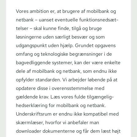
Vores ambition er, at brugere af mobilbank og
netbank – uanset eventuelle funk­tions­ned­sæt­
tel­ser – skal kunne finde, tilgå og bruge
løsningerne uden særligt besvær og som
udgangspunkt uden hjælp. Grundet opgavens
omfang og teknologiske begrænsninger i de
bagvedliggende systemer, kan der være enkelte
dele af mobilbank og netbank, som endnu ikke
opfylder standarden. Vi arbejder løbende på at
opdatere disse i over­ens­stem­mel­se med
gældende krav.
Læs vores fulde
til­gæn­ge­lig­
hed­ser­klæ­ring for mobilbank og netbank
.
Un­der­skrifts­rum er endnu ikke kompatibel med
skærmlæser, hvorfor vi anbefaler man
downloader dokumenterne og får dem læst højt