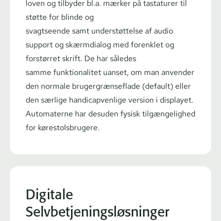
loven og tilbyder bl.a.
mærker på tastaturer til
støtte for blinde og
svagtseende samt understøttelse af audio
support og skærmdialog med forenklet og
forstørret skrift. De har således
samme funktionalitet uanset, om man anvender
den normale bru­ger­græn­se­fla­de (default) eller
den særlige han­di­cap­ven­li­ge version i displayet.
Automaterne har desuden fysisk tilgængelighed
for kø­re­stols­bru­ge­re.
Digitale
Selvbetjeningsløsninger