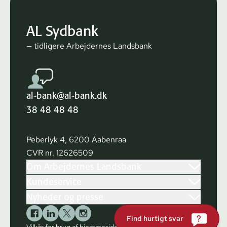
AL Sydbank
— tidligere Arbejdernes Landsbank
al-bank@al-bank.dk
38 48 48 48
Peberlyk 4, 6200 Aabenraa
CVR nr. 12626509
Om Arbejdernes Landsbank
Kundeservice
Nyheder og presse
Find hurtigt svar
Vilkår for brug af hjemmesiden
Cookies