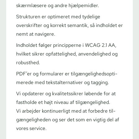
skærmlæsere og andre hjælpemidler.
Strukturen er optimeret med tydelige
overskrifter og korrekt semantik, så indholdet er
nemt at navigere.
Indholdet følger principperne i WCAG 2.1 AA,
hvilket sikrer opfattelighed, anvendelighed og
robusthed.
PDF’er og formularer er til­gæn­ge­lig­heds­op­ti­
me­re­de med tekstal­ter­na­ti­ver og tagging.
Vi opdaterer og kva­li­tets­sik­rer løbende for at
fastholde et højt niveau af tilgængelighed.
Vi arbejder kontinuerligt med at forbedre til­
gæn­ge­lig­he­den og ser det som en vigtig del af
vores service.