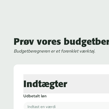
Prøv vores budgetbe
Bud­get­be­reg­ne­ren er et forenklet værktøj.
Indtægter
Udbetalt løn