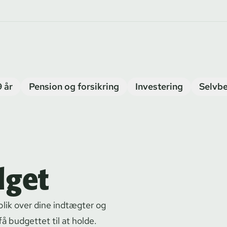
9 år
Pension og forsikring
Investering
Selvbe
dget
blik over dine indtægter og
 få budgettet til at holde.