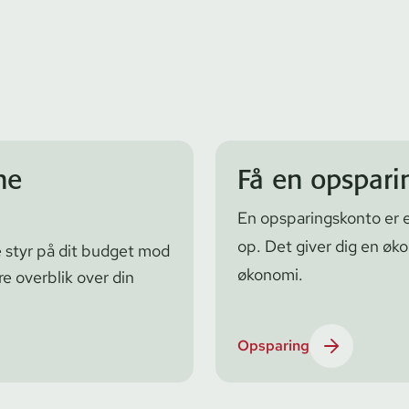
ne
Få en opspari
En op­spa­rings­kon­to er
op. Det giver dig en øk
de styr på dit budget mod
økonomi.
e overblik over din
Opsparing