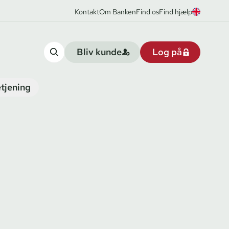
Kontakt
Om Banken
Find os
Find hjælp
Bliv kunde
Log på
tjening