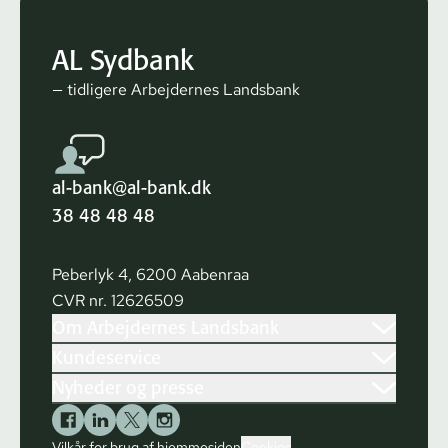
AL Sydbank
— tidligere Arbejdernes Landsbank
al-bank@al-bank.dk
38 48 48 48
Peberlyk 4, 6200 Aabenraa
CVR nr. 12626509
Om Arbejdernes Landsbank
Kundeservice
Nyheder og presse
Vilkår for brug af hjemmesiden
Cookies