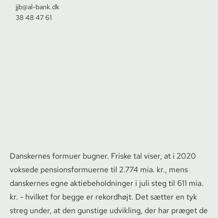
jjb@al-bank.dk
38 48 47 61
Danskernes formuer bugner. Friske tal viser, at i 2020
voksede pen­sions­for­mu­er­ne til 2.774 mia. kr., mens
danskernes egne ak­tie­be­hold­nin­ger i juli steg til 611 mia.
kr. - hvilket for begge er rekordhøjt. Det sætter en tyk
streg under, at den gunstige udvikling, der har præget de