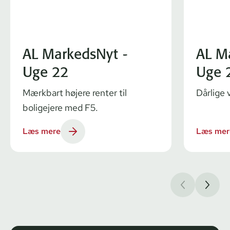
AL MarkedsNyt -
AL M
Uge 22
Uge 
Mærkbart højere renter til
Dårlige 
boligejere med F5.
Læs mere
Læs mer