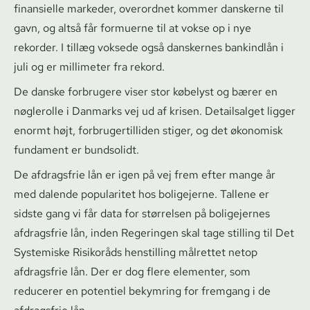
finansielle markeder, overordnet kommer danskerne til
gavn, og altså får formuerne til at vokse op i nye
rekorder. I tillæg voksede også danskernes bankindlån i
juli og er millimeter fra rekord.
De danske forbrugere viser stor købelyst og bærer en
nøglerolle i Danmarks vej ud af krisen. Detailsalget ligger
enormt højt, for­bru­ger­til­li­den stiger, og det økonomisk
fundament er bundsolidt.
De afdragsfrie lån er igen på vej frem efter mange år
med dalende popularitet hos boligejerne. Tallene er
sidste gang vi får data for størrelsen på boligejernes
afdragsfrie lån, inden Regeringen skal tage stilling til Det
Systemiske Risikoråds henstilling målrettet netop
afdragsfrie lån. Der er dog flere elementer, som
reducerer en potentiel bekymring for fremgang i de