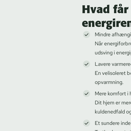
Hvad får 
energire
Mindre afhængi
Når ener­gi­for­b
udsving i energi
Lavere varmer
En velisoleret b
opvarmning.
Mere komfort i
Dit hjem er mere
kuldenedfald og
Et sundere ind