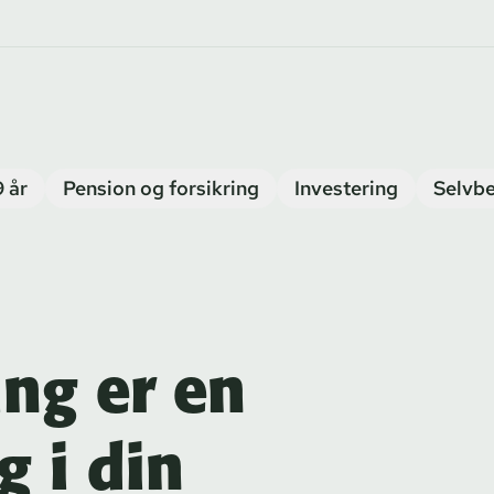
9 år
Pension og forsikring
Investering
Selvbe
ng er en
g i din