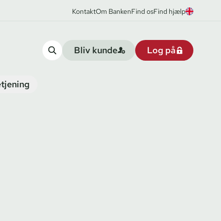
Kontakt
Om Banken
Find os
Find hjælp
Bliv kunde
Log på
tjening