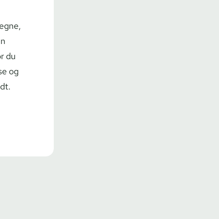
regne,
in
or du
se og
dt.