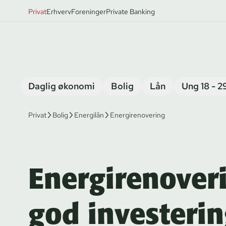
Privat
Erhverv
Foreninger
Private Banking
Daglig økonomi
Bolig
Lån
Ung 18 - 2
Privat
Bolig
Energilån
Energirenovering
Energirenoveri
god investerin