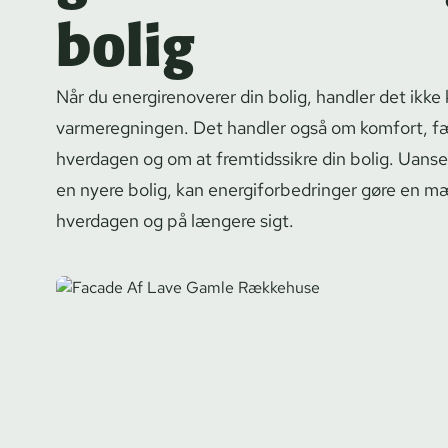
bolig
Når du ener­gi­renove­rer din bolig, handler det ikk
varmeregningen. Det handler også om komfort, fæ
hverdagen og om at fremtidssikre din bolig. Uanset
en nyere bolig, kan ener­gi­for­bed­rin­ger gøre en 
hverdagen og på længere sigt.