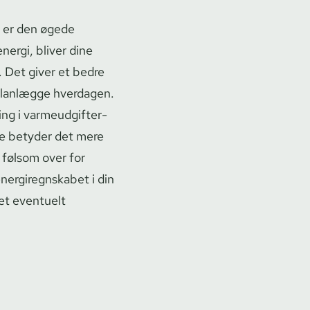
e er den øgede
nergi, bliver dine
. Det giver et bedre
planlægge hverdagen.
g i var­meud­gif­ter­
ere betyder det mere
 følsom over for
r­gi­regn­ska­bet i din
et eventuelt