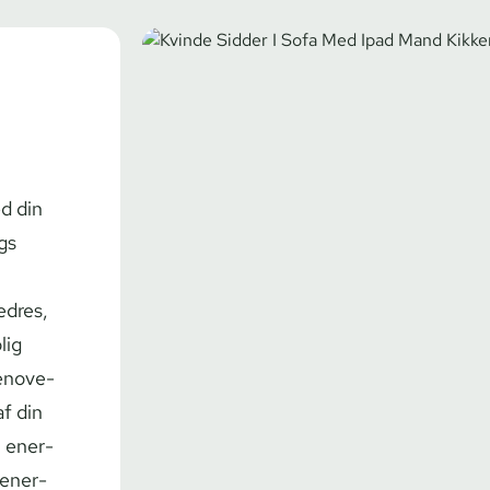
ed din
igs
edres,
lig
renove­
af din
l ener­
 ener­