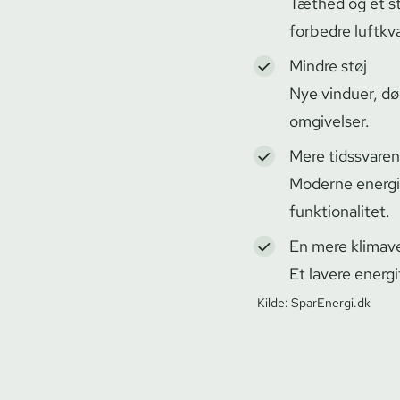
Tæthed og et sta
forbedre luftkva
Mindre støj
Nye vinduer, dør
omgivelser.
Mere tidssvare
Moderne ener­gi­
funktionalitet.
En mere klimave
Et lavere energ
Kilde: SparEnergi.dk