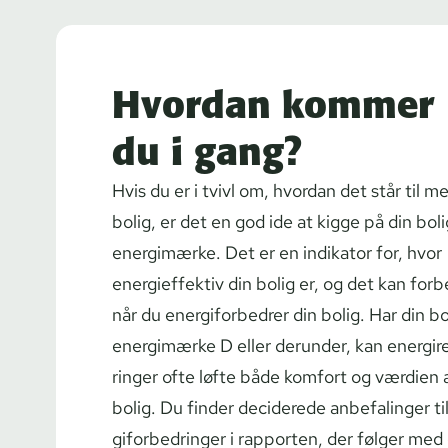
Hvordan kommer
du i gang?
Hvis du er i tvivl om, hvordan det står til m
bolig, er det en god ide at kigge på din bol
energimærke. Det er en indikator for, hvor
energieffektiv din bolig er, og det kan forb
når du ener­gi­for­bed­rer din bolig. Har din bo
energimærke D eller derunder, kan ener­gi­
rin­ger ofte løfte både komfort og værdien 
bolig. Du finder deciderede anbefalinger ti
gi­for­bed­rin­ger i rapporten, der følger med