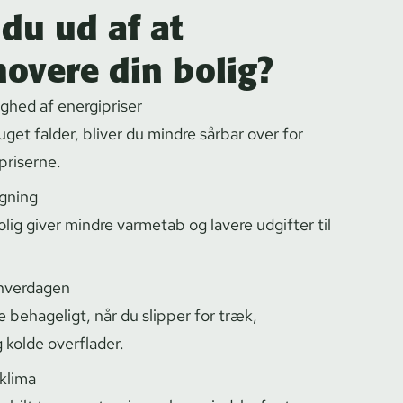
du ud af at
novere din bolig?
ghed af energipriser
ru­get falder, bliver du mindre sårbar over for
priserne.
egning
olig giver mindre varmetab og lavere udgifter til
 hverdagen
 behageligt, når du slipper for træk,
 kolde overflader.
eklima