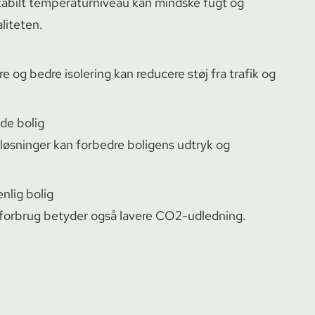
bilt tem­pe­ra­tur­ni­veau kan mindske fugt og
liteten.
e og bedre isolering kan reducere støj fra trafik og
nde bolig
løs­nin­ger kan forbedre boligens udtryk og
nlig bolig
iforbrug betyder også lavere CO2-udledning.