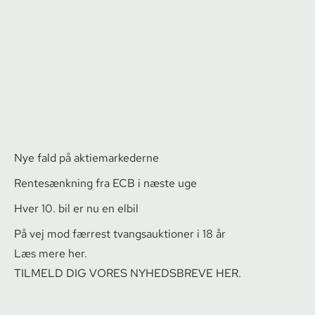
Nye fald på ak­tie­mar­ke­der­ne
Rentesænkning fra ECB i næste uge
Hver 10. bil er nu en elbil
På vej mod færrest tvangs­auk­tio­ner i 18 år
Læs mere her.
TILMELD DIG VORES NYHEDSBREVE HER.