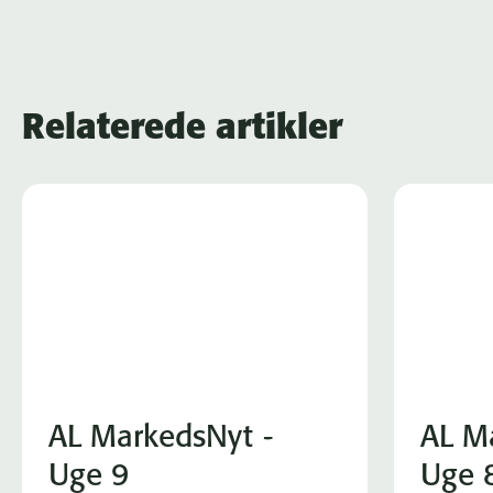
Relaterede artikler
AL MarkedsNyt -
AL M
Uge 9
Uge 