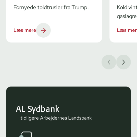
Fornyede toldtrusler fra Trump.
Kold vin
gaslagre
Læs mere
Læs mer
AL Sydbank
— tidligere Arbejdernes Landsbank