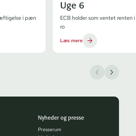
Uge 6
ftigelse i pæn
ECB holder som ventet renten i
ro
Læs mere
Nyheder og presse
Presserum