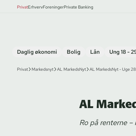
Privat
Erhverv
Foreninger
Private Banking
Daglig økonomi
Bolig
Lån
Ung 18 - 2
Privat
Markedsnyt
AL MarkedsNyt
AL MarkedsNyt - Uge 28
AL Marked
Ro på renterne – 