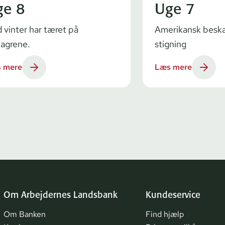
ge 8
Uge 7
d vinter har tæret på
Amerikansk beskæ
lagrene.
stigning
 mere
Læs mere
Om Arbejdernes Landsbank
Kundeservice
Om Banken
Find hjælp