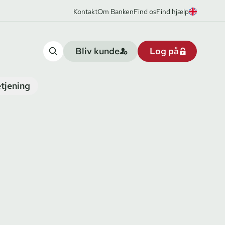
Kontakt
Om Banken
Find os
Find hjælp
Bliv kunde
Log på
tjening