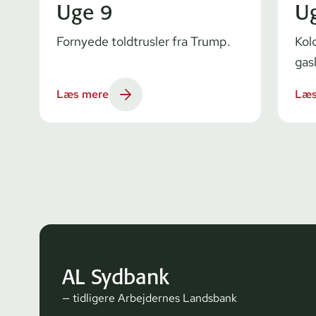
Uge 9
U
Fornyede toldtrusler fra Trump.
Kol
gas
Læs mere
Læs
AL Sydbank
— tidligere Arbejdernes Landsbank