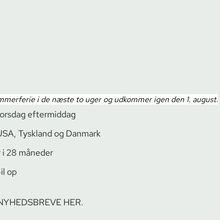
merferie i de næste to uger og udkommer igen den 1. august.
 torsdag eftermiddag
e USA, Tyskland og Danmark
r i 28 måneder
il op
 NYHEDSBREVE HER.