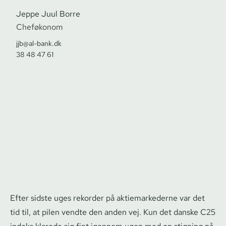
Jeppe Juul Borre
Cheføkonom
jjb@al-bank.dk
38 48 47 61
Efter sidste uges rekorder på ak­tie­mar­ke­der­ne var det
tid til, at pilen vendte den anden vej. Kun det danske C25