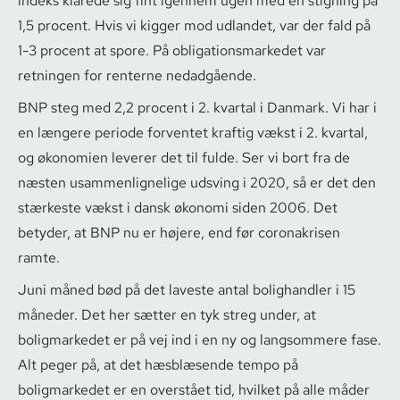
indeks klarede sig fint igennem ugen med en stigning på
1,5 procent. Hvis vi kigger mod udlandet, var der fald på
1-3 procent at spore. På ob­liga­tions­mar­ke­det var
retningen for renterne nedadgående.
BNP steg med 2,2 procent i 2. kvartal i Danmark. Vi har i
en længere periode forventet kraftig vækst i 2. kvartal,
og økonomien leverer det til fulde. Ser vi bort fra de
næsten us­am­men­lig­ne­li­ge udsving i 2020, så er det den
stærkeste vækst i dansk økonomi siden 2006. Det
betyder, at BNP nu er højere, end før coronakrisen
ramte.
Juni måned bød på det laveste antal bolighandler i 15
måneder. Det her sætter en tyk streg under, at
boligmarkedet er på vej ind i en ny og langsommere fase.
Alt peger på, at det hæsblæsende tempo på
boligmarkedet er en overstået tid, hvilket på alle måder