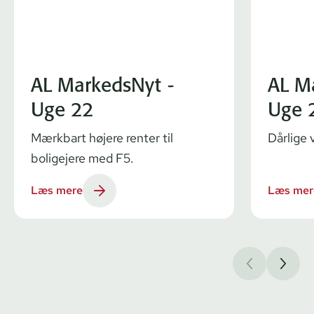
AL MarkedsNyt -
AL M
Uge 22
Uge 
Mærkbart højere renter til
Dårlige 
boligejere med F5.
Læs mere
Læs mer