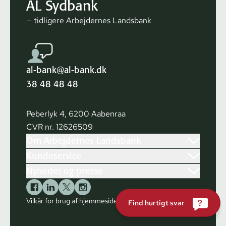
AL Sydbank
— tidligere Arbejdernes Landsbank
al-bank@al-bank.dk
38 48 48 48
Peberlyk 4, 6200 Aabenraa
CVR nr. 12626509
Om Arbejdernes Landsbank
Kundeservice
Nyheder og presse
Vilkår for brug af hjemmesiden
Cookies
Find hurtigt svar