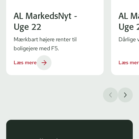
AL MarkedsNyt -
AL M
Uge 22
Uge 
Mærkbart højere renter til
Dårlige 
boligejere med F5.
Læs mere
Læs mer