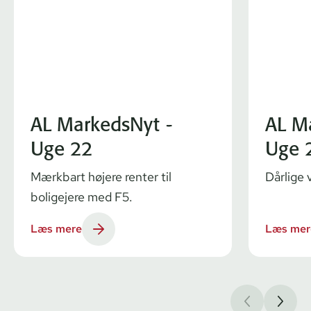
AL MarkedsNyt -
AL M
Uge 22
Uge 
Mærkbart højere renter til
Dårlige 
boligejere med F5.
Læs mere
Læs mer