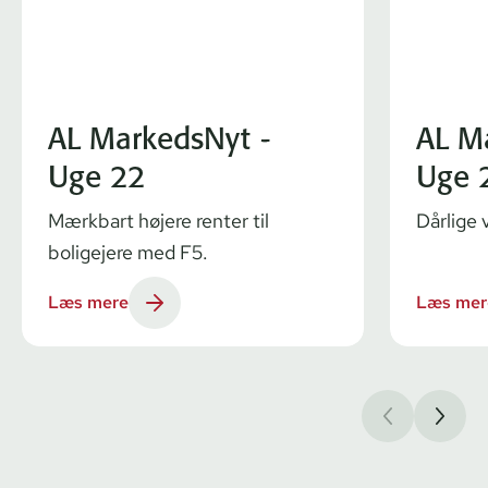
AL MarkedsNyt -
AL M
Uge 22
Uge 
Mærkbart højere renter til
Dårlige 
boligejere med F5.
Læs mere
Læs mer