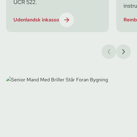
UCR 522.
instr
Udenlandsk inkasso
Remb