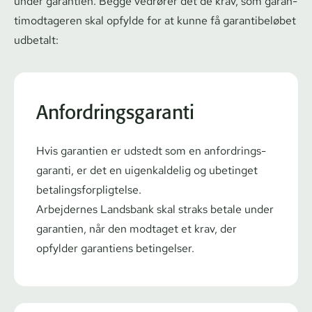
under garantien. Begge vedrører det de krav, som ga­ran­
ti­mod­ta­ge­ren skal opfylde for at kunne få garantibeløbet
udbetalt:
Anfordringsgaranti
Hvis garantien er udstedt som en an­for­drings­
ga­ran­ti, er det en uigenkaldelig og ubetinget
be­ta­lings­for­plig­tel­se.
Arbejdernes Landsbank skal straks betale under
garantien, når den modtaget et krav, der
opfylder garantiens betingelser.