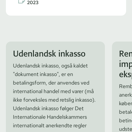
2023
Udenlandsk inkasso
Rem
imp
Udenlandsk inkasso, også kaldet
eks
"dokument inkasso", er en
betalingsform, der anvendes ved
Rembu
international handel med varer (må
anerk
ikke forveksles med retslig inkasso).
købers
Udenlandsk inkasso følger Det
betal
Internationale Handelskammers
betin
internationalt anerkendte regler
udste