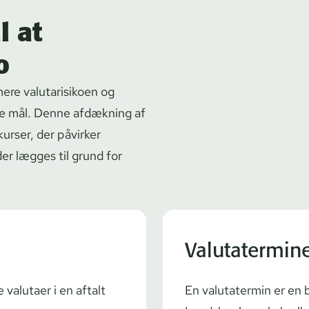
l at
o
mere valutarisikoen og
lle mål. Denne afdækning af
kurser, der påvirker
 der lægges til grund for
Valutatermin
valutaer i en aftalt
En valutatermin er en 