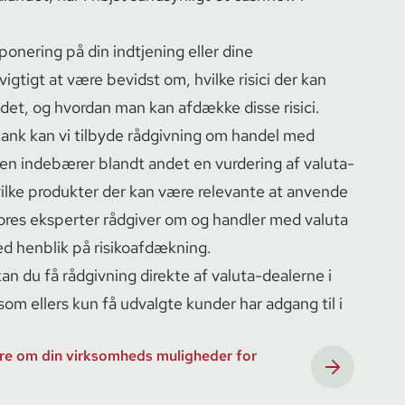
­po­ne­ring på din indtjening eller dine
igtigt at være bevidst om, hvilke risici der kan
et, og hvordan man kan afdække disse risici.
ank kan vi tilbyde rådgivning om handel med
n indebærer blandt andet en vurdering af va­luta­
hvilke produkter der kan være relevante at anvende
ng. Vores eksperter rådgiver om og handler med valuta
ed henblik på ri­si­ko­af­dæk­ning.
 du få rådgivning direkte af valuta-dealerne i
som ellers kun få udvalgte kunder har adgang til i
re om din virksomheds muligheder for