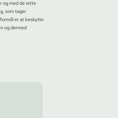
er og med de rette
g, som tager
formål er at beskytte
sen og dermed