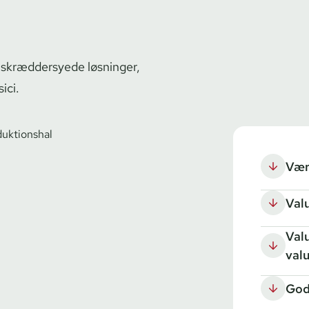
g skræddersyede løsninger,
ici.
Vær
Val
Val
valu
God