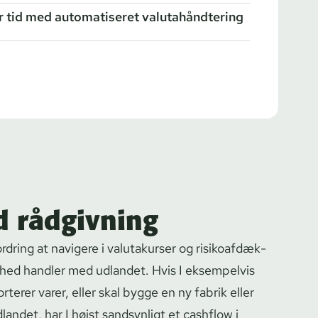
r tid med automatiseret valutahåndtering
d rådgivning
ring at navigere i valutakurser og ri­si­ko­af­dæk­
mhed handler med udlandet. Hvis I eksempelvis
rterer varer, eller skal bygge en ny fabrik eller
dlandet, har I højst sandsynligt et cashflow i