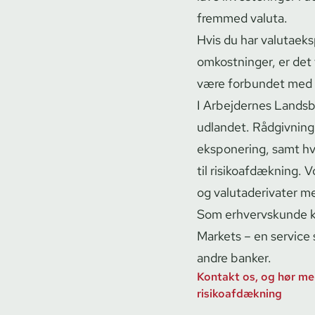
fremmed valuta.
Hvis du har va­luta­eks
omkostninger, er det v
være forbundet med d
I Arbejdernes Landsb
udlandet. Rådgivninge
eks­po­ne­ring, samt 
til ri­si­ko­af­dæk­ni
og va­luta­de­ri­va­ter m
Som erhvervskunde kan
Markets – en service 
andre banker.
Kontakt os, og hør me
risikoafdækning