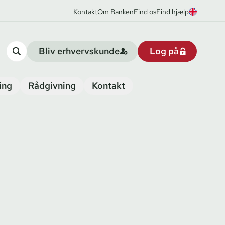
Kontakt
Om Banken
Find os
Find hjælp
Bliv erhvervskunde
Log på
ing
Rådgivning
Kontakt