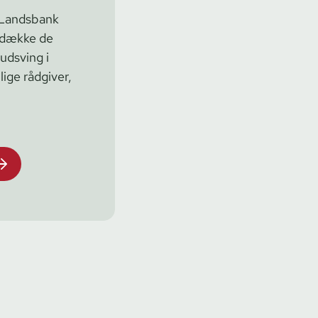
 Landsbank
afdække de
udsving i
ige rådgiver,