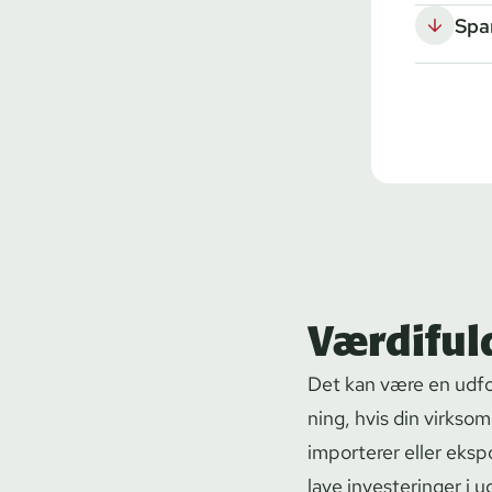
Spa
Værdiful
Det kan være en udford
ning, hvis din virkso
importerer eller ekspo
lave investeringer i u