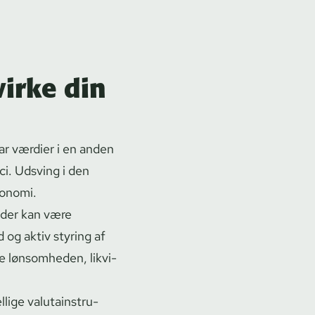
irke din
ar værdier i en anden
­ci. Udsving i den
konomi.
, der kan være
 og aktiv styring af
e lønsomheden, lik­vi­
ge va­lutain­stru­