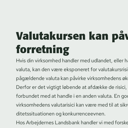
Valutakursen kan påv
forretning
Hvis din virksomhed handler med udlandet, eller h
valuta, kan den være eksponeret for va­luta­ku­rs­ri­si
pågældende valuta kan påvirke virksomhedens ø
Derfor er det vigtigt løbende at afdække de risici
forbundet med at handle i en anden valuta. En god
virksomhedens valutarisici kan være med til at sikr
di­tets­si­tu­a­tio­nen og kon­kur­ren­ce­ev­nen.
Hos Arbejdernes Landsbank handler vi med forskelli