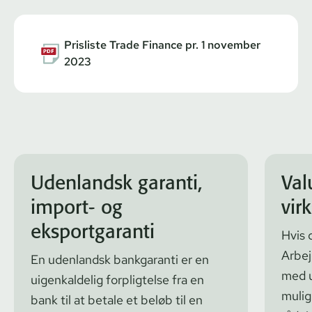
Prisliste Trade Finance pr. 1 november
2023
Udenlandsk garanti,
Val
import- og
vir
eksportgaranti
Hvis 
Arbej
En udenlandsk bankgaranti er en
med u
uigenkaldelig forpligtelse fra en
mulig
bank til at betale et beløb til en