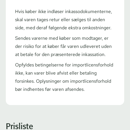
Hvis køber ikke indløser inkas­so­do­ku­men­ter­ne,
skal varen tages retur eller sælges til anden
side, med deraf følgende ekstra omkostninger.
Sendes varerne med køber som modtager, er
der risiko for at køber får varen udleveret uden
at betale for den præsenterede inkassation.
Opfyldes betingelserne for im­port­li­cens­for­hold
ikke, kan varer blive afvist eller betaling
forsinkes. Oplysninger om im­port­li­cens­for­hold
bør indhentes før varen afsendes.
Prisliste