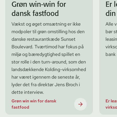
Grøn win-win for
Er 
dansk fastfood
din
Vækst og øget omsætning er ikke
Alle 
modpoler til grøn omstilling hos den
bør st
danske restaurantkæde Sunset
leasi
Boulevard. Tværtimod har fokus på
virks
miljø og bæredygtighed spillet en
bank
stor rolle i den turn-around, som den
landsdækkende Kolding-virksomhed
har været igennem de seneste år,
lyder det fra direktør Jens Broch i
dette interview.
Grøn win win for dansk
Er lea
fastfood
virks