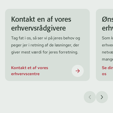
Kontakt en af vores
Øns
erhvervsrådgivere
erh
Tag fat i os, så ser vi på jeres behov og
Som k
peger jer i retning af de løsninger, der
er­hver
giver mest værdi for jeres forretning.
netvær
mange
Kontakt et af vores
Se di
erhvervscentre
os