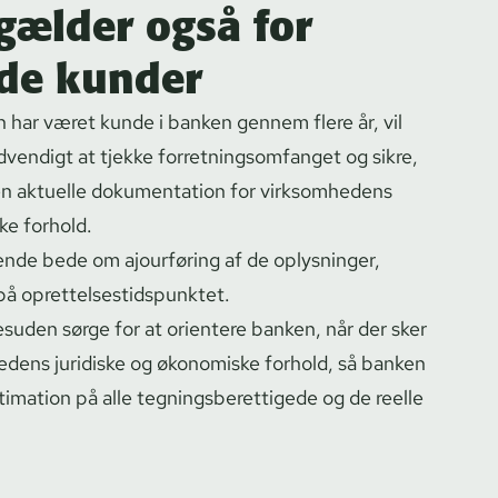
gælder også for
de kunder
har været kunde i banken gennem flere år, vil
ndigt at tjekke for­ret­nings­om­fan­get og sikre,
den aktuelle dokumentation for virksomhedens
ke forhold.
ende bede om ajourføring af de oplysninger,
op­ret­tel­ses­tids­punk­tet.
uden sørge for at orientere banken, når der sker
edens juridiske og økonomiske forhold, så banken
timation på alle teg­nings­be­ret­ti­ge­de og de reelle