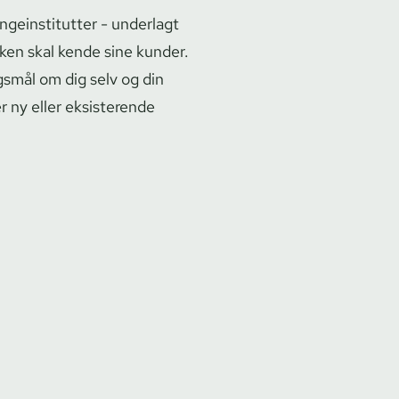
­in­sti­tut­ter - underlagt
nken skal kende sine kunder.
gsmål om dig selv og din
 ny eller eksisterende