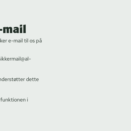
-mail
er e-mail til os på
sikkermail@al-
understøtter dette
-funktionen i