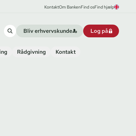
Kontakt
Om Banken
Find os
Find hjælp
Bliv erhvervskunde
Log på
ing
Rådgivning
Kontakt