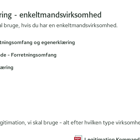
ring - enkeltmandsvirksomhed
bruge, hvis du har en en­kelt­mands­virk­som­hed.
tningsomfang og egenerklæring
de - Forretningsomfang
læring
gitimation, vi skal bruge - alt efter hvilken type virksomh
Legitimation Kommandi