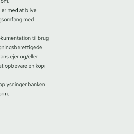
 om.
 er med at blive
ngs­om­fang med
kumentation til brug
ings­be­ret­ti­ge­de
tans ejer og/eller
 at opbevare en kopi
e oplysninger banken
orm.