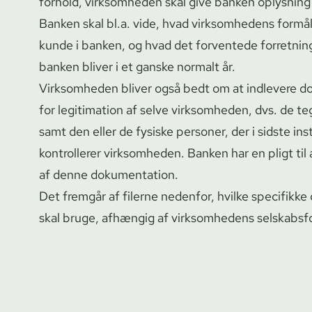
forhold, virksomheden skal give banken oplysning
Banken skal bl.a. vide, hvad virksomhedens formål
kunde i banken, og hvad det forventede for­ret­ni
banken bliver i et ganske normalt år.
Virksomheden bliver også bedt om at indlevere do
for legitimation af selve virksomheden, dvs. de teg­n
samt den eller de fysiske personer, der i sidste ins
kontrollerer virksomheden. Banken har en pligt til
af denne dokumentation.
Det fremgår af filerne nedenfor, hvilke specifikk
skal bruge, afhængig af virksomhedens selskabsf