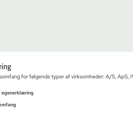
ring
s­om­fang for følgende typer af virksomheder: A/S, ApS, I
 egenerklæring
somfang