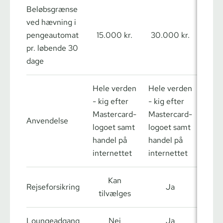
Beløbsgrænse
ved hævning i
pengeautomat
15.000 kr.
30.000 kr.
60.0
pr. løbende 30
dage
Hele verden
Hele verden
Hele
- kig efter
- kig efter
- kig
Mastercard-
Mastercard-
Mast
Anvendelse
logoet samt
logoet samt
logo
handel på
handel på
hand
internettet
internettet
inter
Kan
Rej­se­for­sik­ring
Ja
tilvælges
Loungeadgang
Nej
Ja