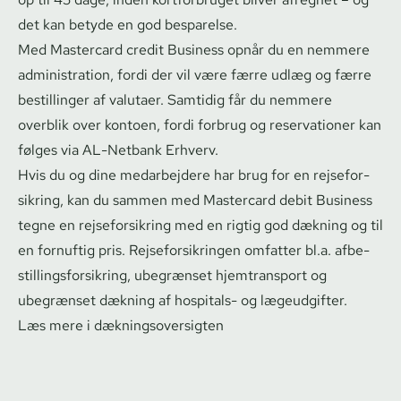
det kan betyde en god besparelse.
Med Mastercard credit Business opnår du en nemmere
administration, fordi der vil være færre udlæg og færre
bestillinger af valutaer. Samtidig får du nemmere
overblik over kontoen, fordi forbrug og reservationer kan
følges via
AL-Netbank Erhverv
.
Hvis du og dine medarbejdere har brug for en rej­se­for­
sik­ring, kan du sammen med Mastercard debit Business
tegne en rej­se­for­sik­ring med en rigtig god dækning og til
en fornuftig pris. Rej­se­for­sik­rin­gen omfatter bl.a. af­be­
stil­lings­for­sik­ring, ubegrænset hjemtransport og
ubegrænset dækning af hospitals- og lægeudgifter.
Læs mere i dæk­nings­over­sig­ten