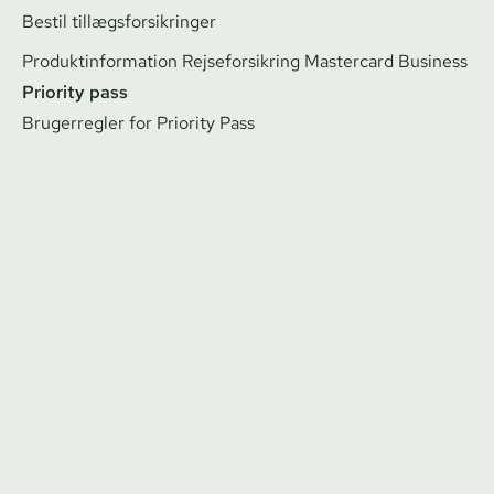
Bestil til­lægs­for­sik­rin­ger
Pro­duk­t­in­for­ma­tion Rej­se­for­sik­ring Mastercard Business
Priority pass
Brugerregler for Priority Pass