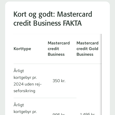
Kort og godt: Mastercard
credit Business FAKTA
Mast
Mastercard
Mastercard
credi
Korttype
credit
credit Gold
Plat
Business
Business
Busi
Årligt
kortgebyr pr.
350 kr.
2024 uden rej­
se­for­sik­ring
Årligt
kortgebyr pr.
1.495 kr.
2.0
995 kr.