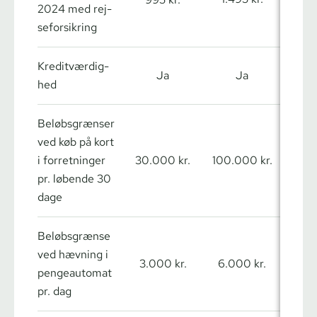
2024 med rej­
se­for­sik­ring
Kre­dit­vær­dig­
Ja
Ja
hed
Beløbsgrænser
ved køb på kort
20
i forretninger
30.000 kr.
100.000 kr.
pr. løbende 30
dage
Beløbsgrænse
ved hævning i
3.000 kr.
6.000 kr.
12.0
pengeautomat
pr. dag