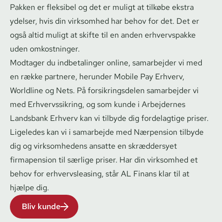
Pakken er fleksibel og det er muligt at tilkøbe ekstra
ydelser, hvis din virksomhed har behov for det. Det er
også altid muligt at skifte til en anden erhvervspakke
uden omkostninger.
Modtager du indbetalinger online, samarbejder vi med
en række partnere, herunder
Mobile Pay Erhverv
,
Worldline og Nets. På for­sik­rings­delen samarbejder vi
med
Er­hvervs­sik­ring
, og som kunde i Arbejdernes
Landsbank Erhverv kan vi tilbyde dig fordelagtige priser.
Ligeledes kan vi i samarbejde med Nærpension tilbyde
dig og virksomhedens ansatte en skræddersyet
firmapension til særlige priser. Har din virksomhed et
behov for
er­hvervs­lea­sing
, står AL Finans klar til at
hjælpe dig.
Bliv kunde