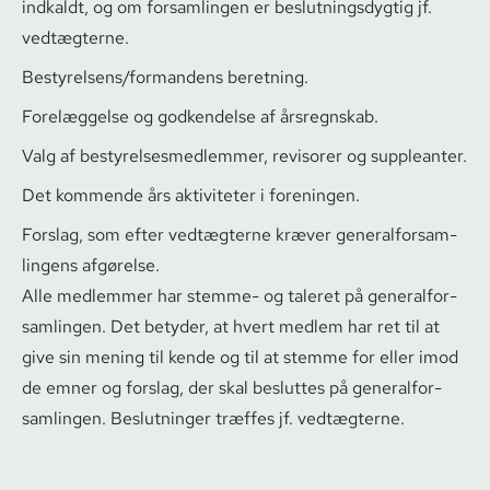
indkaldt, og om forsamlingen er be­slut­nings­dyg­tig jf.
vedtægterne.
Bestyrelsens/formandens beretning.
Forelæggelse og godkendelse af årsregnskab.
Valg af be­sty­rel­ses­med­lem­mer, revisorer og suppleanter.
Det kommende års aktiviteter i foreningen.
Forslag, som efter vedtægterne kræver ge­ne­ral­for­sam­
lin­gens afgørelse.
Alle medlemmer har stemme- og taleret på ge­ne­ral­for­
sam­lin­gen. Det betyder, at hvert medlem har ret til at
give sin mening til kende og til at stemme for eller imod
de emner og forslag, der skal besluttes på ge­ne­ral­for­
sam­lin­gen. Beslutninger træffes jf. vedtægterne.