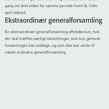
gang om året inden for samme periode hvert år, f.eks.
april måned.
Ekstraordinær ge­ne­ral­for­sam­ling
En ekstraordinær ge­ne­ral­for­sam­ling afholdes kun, hvis
der skal træffes særlige beslutninger, som kun ge­ne­ral­
for­sam­lin­gen kan vedtage, og som ikke kan vente til
næste ordinære ge­ne­ral­for­sam­ling.