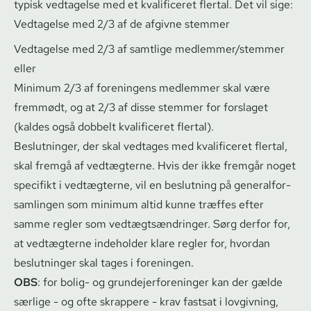
typisk vedtagelse med et kvalificeret flertal. Det vil sige:
Vedtagelse med 2/3 af de afgivne stemmer
Vedtagelse med 2/3 af samtlige medlemmer/stemmer
eller
Minimum 2/3 af foreningens medlemmer skal være
fremmødt, og at 2/3 af disse stemmer for forslaget
(kaldes også dobbelt kvalificeret flertal).
Beslutninger, der skal vedtages med kvalificeret flertal,
skal fremgå af vedtægterne. Hvis der ikke fremgår noget
specifikt i vedtægterne, vil en beslutning på ge­ne­ral­for­
sam­lin­gen som minimum altid kunne træffes efter
samme regler som vedtægts­æn­drin­ger. Sørg derfor for,
at vedtægterne indeholder klare regler for, hvordan
beslutninger skal tages i foreningen.
OBS
: for bolig- og grun­de­jer­for­e­nin­ger kan der gælde
særlige - og ofte skrappere - krav fastsat i lovgivning,