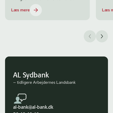
Læs mere
Læs 
AL Sydbank
— tidligere Arbejdernes Landsbank
al-bank@al-bank.dk