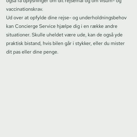
også få oplysninger om dit rejsemål og om visum- og
vac­ci­na­tions­krav.
Ud over at opfylde dine rejse- og un­der­hold­nings­be­hov
kan Concierge Service hjælpe dig i en række andre
situationer. Skulle uheldet være ude, kan de også yde
praktisk bistand, hvis bilen går i stykker, eller du mister
dit pas eller dine penge.