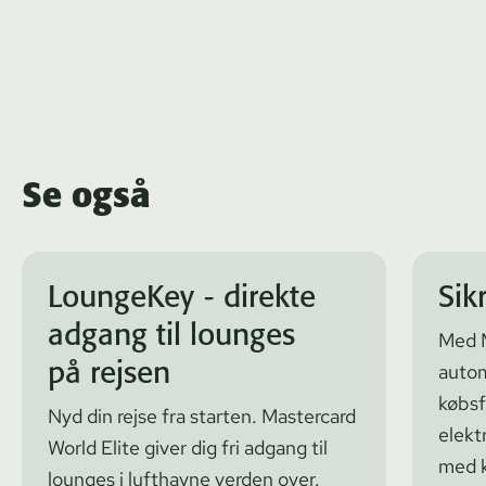
Se også
LoungeKey - direkte
Sik
adgang til lounges
Med M
på rejsen
autom
købsf
Nyd din rejse fra starten. Mastercard
elekt
World Elite giver dig fri adgang til
med k
lounges i lufthavne verden over.